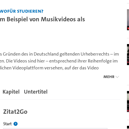
wofür studieren?
m Beispiel von Musikvideos als
us Gründen des in Deutschland geltenden Urheberrechts – im
n. Die Videos sind hier – entsprechend ihrer Reihenfolge im
tlichen Videoplattform versehen, auf der das Video
Go: 09.05.12).
Mehr
schinger)
Kapitel
Untertitel
Zitat2Go
Definiert den Startpunkt für Zitat2Go. Bitte in das Feld klicken, u
Start