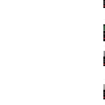
lattform der Universität Hamburg, Lecture2Go,
aden“ in verschiedenen Formaten zum Download bereit.
mesemester 2009 wurden sie als Podcasts auf
um Download bereitgestellt. Dort finden sich auch noch alle