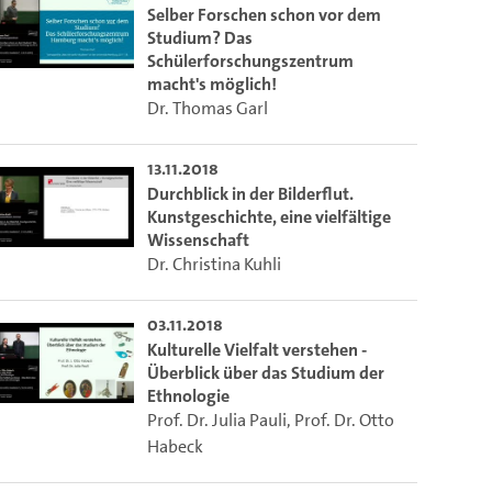
Selber Forschen schon vor dem
Studium? Das
Schülerforschungszentrum
 die aktuelle Zeit auszuwählen.
macht's möglich!
Dr. Thomas Garl
ieser Link auf den Ausschnitt des Videos.
13.11.2018
Durchblick in der Bilderflut.
Kunstgeschichte, eine vielfältige
 dem Lecture2Go-Videoplayer einzubetten.
Wissenschaft
Dr. Christina Kuhli
03.11.2018
Kulturelle Vielfalt verstehen -
Überblick über das Studium der
Ethnologie
Prof. Dr. Julia Pauli
,
Prof. Dr. Otto
Habeck