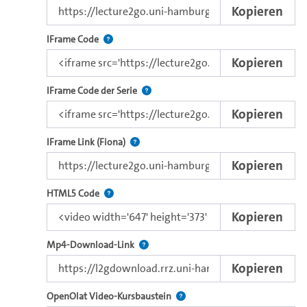
Kopieren
3.
Dragonfly
(Fleetwood Mac, Beatclub, Radio Bremen, 
Nutzen Sie diesen Code, um das Video mit dem L
IFrame Code
Video
hier
auf YouTube ansehen.
Kopieren
Ab 0:00:00 bis 0:00:45
Nutzen Sie diesen Code, um das Video u
IFrame Code der Serie
4.
Everybody
(Backstreetboys, 1997)
Kopieren
Video
hier
auf YouTube ansehen.
0:00:29 bis 0:01:09
Direkter iFrame-Link zur Weitergabe an e
IFrame Link (Fiona)
5.
Here it goes again
(OK GO!, 2006)
Kopieren
Video
hier
auf Vimeo ansehen.
Nutzen Sie diesen Code, um das Video mit dem 
HTML5 Code
6.
Around the world
(Daft Punk, Michael Gondrey, 1997
Kopieren
Video
hier
auf tape.tv ansehen.
Kopieren Sie den Download-Link dieses 
Mp4-Download-Link
7.
How does it makes you feel
(Air, Chris Cunningham, 2
Kopieren
Video
hier
auf tape.tv ansehen.
Verwenden Sie diesen Link, um 
OpenOlat Video-Kursbaustein