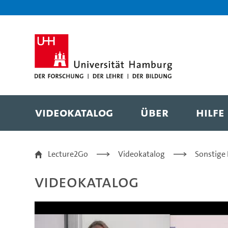
Zur Metanavigation
Zur Hauptnavigation
Zur Suche
Zum Inhalt
Zum Seitenfuss
Videokatalog
Über
Hilfe
Perspektiven der Medi
Lecture2Go
Videokatalog
Sonstige
Videokatalog