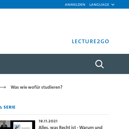
Anmelden
Language
Lecture2Go
l von Musikvideos als For
Was wie wofür studieren?
Serie
18.11.2021
Alles, was Recht ist - Warum und