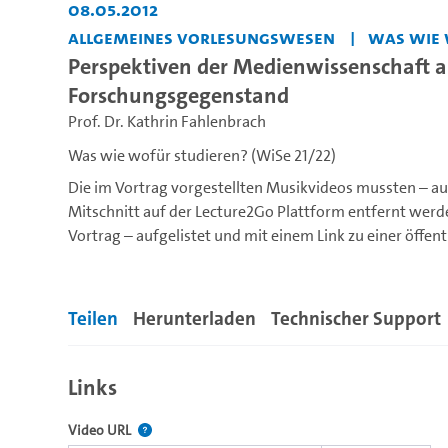
08.05.2012
Allgemeines Vorlesungswesen
Was wie 
Perspektiven der Medienwissenschaft a
Forschungsgegenstand
Prof. Dr. Kathrin Fahlenbrach
Was wie wofür studieren? (WiSe 21/22)
Die im Vortrag vorgestellten Musikvideos mussten – a
Mitschnitt auf der Lecture2Go Plattform entfernt werde
Vortrag – aufgelistet und mit einem Link zu einer öffen
aufgerufen werden kann (letzter Zugriff durch Lecture2
1.
Vorspann Film "Fantasia"
(Disney, USA 1940, Oskar Fi
Teilen
Herunterladen
Technischer Support
Video
hier
auf YouTube ansehen
Ab 0:05:12 bis 0:06:00
Links
2.
Bohemia Rhapsody
(Queen, 1975)
Video
hier
auf YouTube ansehen.
Der Link zu diesem Video.
Video URL
Ab 0:00:20 bis 0:01:05