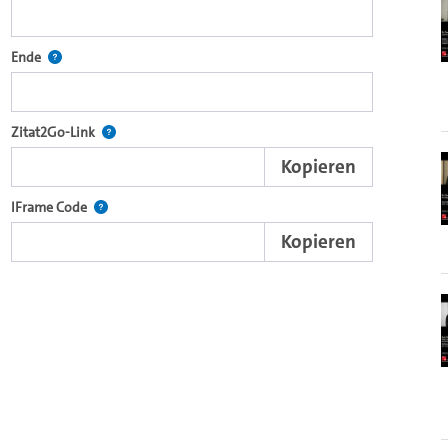
1970)
ecture2Go-Videoplayer einzubetten.
Definiert den Endpunkt für Zitat2Go. Bitte in das Feld klicken, um
Ende
nd die komplette Serie mit dem Lecture2Go-Videoplayer einzubetten.
Nach der Auswahl eines Start- und Endpunktes verweist d
Zitat2Go-Link
Kopieren
xterne Web-Applikationen.
Nutzen Sie diesen Code, um den Auschnitt des Videos mit
IFrame Code
Kopieren
browsereigenen Video-Player einzubetten (HTML5).
)
Videos.
002)
ein Video in den OpenOlat Video-Baustein einzubetten.