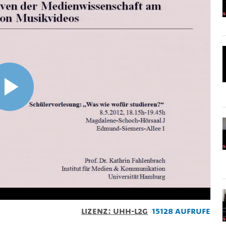
Video
abspielen
Lizenz: UHH-L2G
15128 Aufrufe