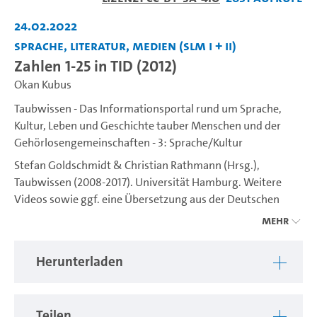
abspiel
24.02.2022
Sprache, Literatur, Medien (SLM I + II)
Zahlen 1-25 in TID (2012)
Okan Kubus
Taubwissen - Das Informationsportal rund um Sprache,
Kultur, Leben und Geschichte tauber Menschen und der
Gehörlosengemeinschaften - 3: Sprache/Kultur
Stefan Goldschmidt & Christian Rathmann (Hrsg.),
Taubwissen (2008-2017). Universität Hamburg. Weitere
Videos sowie ggf. eine Übersetzung aus der Deutschen
Gebärdensprache (DGS) ins Deutsche sind unter
Mehr
https://www.idgs.uni-hamburg.de/taubwissen.html
verfügbar. Ein Projekt des IDGS (Institut für Deutsche
Herunterladen
Gebärdensprache und Kommunikation Gehörloser).
Teilen