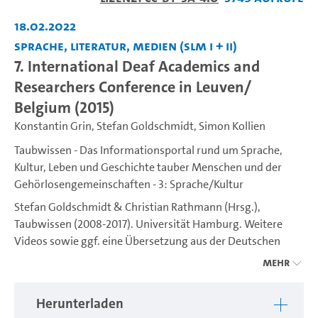
abspiel
18.02.2022
Sprache, Literatur, Medien (SLM I + II)
7. International Deaf Academics and
Researchers Conference in Leuven/
Belgium (2015)
Konstantin Grin
,
Stefan Goldschmidt
,
Simon Kollien
Taubwissen - Das Informationsportal rund um Sprache,
Kultur, Leben und Geschichte tauber Menschen und der
Gehörlosengemeinschaften - 3: Sprache/Kultur
Stefan Goldschmidt & Christian Rathmann (Hrsg.),
Taubwissen (2008-2017). Universität Hamburg. Weitere
Videos sowie ggf. eine Übersetzung aus der Deutschen
Gebärdensprache (DGS) ins Deutsche sind unter
Mehr
https://www.idgs.uni-hamburg.de/taubwissen.html
verfügbar. Ein Projekt des IDGS (Institut für Deutsche
Herunterladen
Gebärdensprache und Kommunikation Gehörloser).