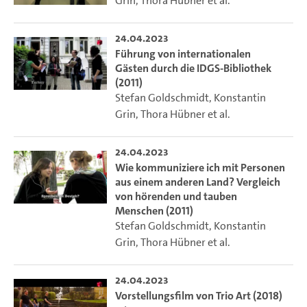
Grin
,
Thora Hübner
et al.
24.04.2023
Führung von internationalen
Gästen durch die IDGS-Bibliothek
(2011)
Stefan Goldschmidt
,
Konstantin
Grin
,
Thora Hübner
et al.
24.04.2023
Wie kommuniziere ich mit Personen
aus einem anderen Land? Vergleich
von hörenden und tauben
Menschen (2011)
Stefan Goldschmidt
,
Konstantin
Grin
,
Thora Hübner
et al.
24.04.2023
Vorstellungsfilm von Trio Art (2018)