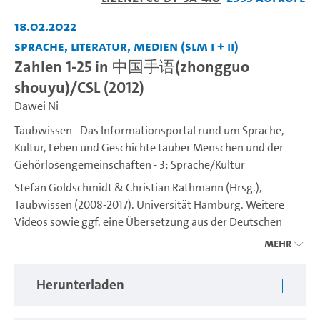
abspiel
18.02.2022
Sprache, Literatur, Medien (SLM I + II)
Zahlen 1-25 in 中国手语(zhongguo
shouyu)/CSL (2012)
Dawei Ni
Taubwissen - Das Informationsportal rund um Sprache,
Kultur, Leben und Geschichte tauber Menschen und der
Gehörlosengemeinschaften - 3: Sprache/Kultur
Stefan Goldschmidt & Christian Rathmann (Hrsg.),
Taubwissen (2008-2017). Universität Hamburg. Weitere
Videos sowie ggf. eine Übersetzung aus der Deutschen
Gebärdensprache (DGS) ins Deutsche sind unter
Mehr
https://www.idgs.uni-hamburg.de/taubwissen.html
verfügbar. Ein Projekt des IDGS (Institut für Deutsche
Herunterladen
Gebärdensprache und Kommunikation Gehörloser).