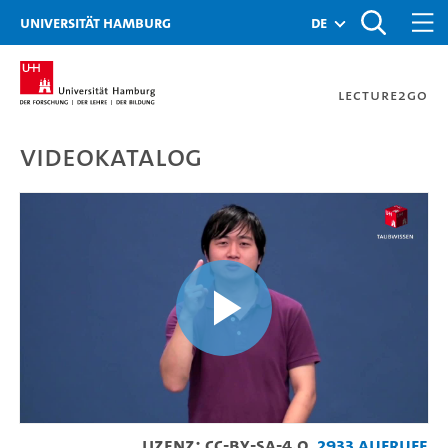
Zur Metanavigation
Zur Hauptnavigation
Zur Suche
Zum Inhalt
Zum Seitenfuss
Universität Hamburg
de
Lecture2Go
Videokatalog
Zahlen 1-25 in 中国手语(zho
Video
Lizenz: CC-BY-SA-4.0
2933 Aufrufe