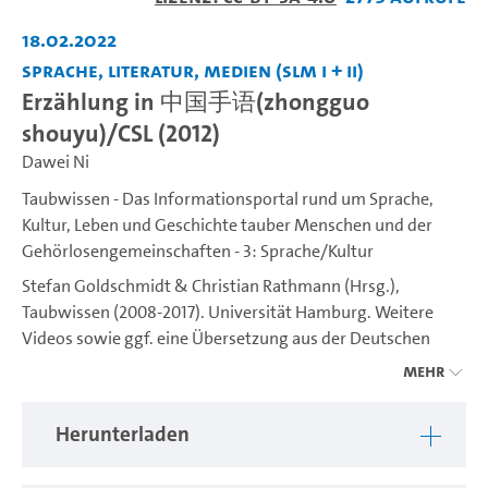
abspiel
18.02.2022
Sprache, Literatur, Medien (SLM I + II)
Erzählung in 中国手语(zhongguo
shouyu)/CSL (2012)
Dawei Ni
Taubwissen - Das Informationsportal rund um Sprache,
Kultur, Leben und Geschichte tauber Menschen und der
Gehörlosengemeinschaften - 3: Sprache/Kultur
Stefan Goldschmidt & Christian Rathmann (Hrsg.),
Taubwissen (2008-2017). Universität Hamburg. Weitere
Videos sowie ggf. eine Übersetzung aus der Deutschen
Gebärdensprache (DGS) ins Deutsche sind unter
Mehr
https://www.idgs.uni-hamburg.de/taubwissen.html
verfügbar. Ein Projekt des IDGS (Institut für Deutsche
Herunterladen
Gebärdensprache und Kommunikation Gehörloser).