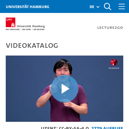
Zur Metanavigation
Zur Hauptnavigation
Zur Suche
Zum Inhalt
Zum Seitenfuss
Universität Hamburg
de
Lecture2Go
Videokatalog
Erzählung in 中国手语(zhon
Video
Lizenz: CC-BY-SA-4.0
2779 Aufrufe