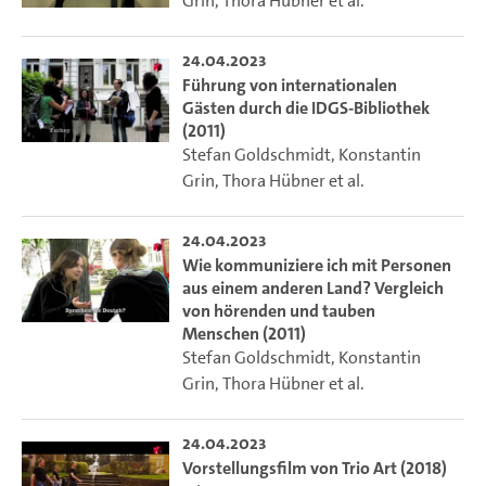
Grin
,
Thora Hübner
et al.
24.04.2023
Führung von internationalen
Gästen durch die IDGS-Bibliothek
(2011)
Stefan Goldschmidt
,
Konstantin
Grin
,
Thora Hübner
et al.
24.04.2023
Wie kommuniziere ich mit Personen
aus einem anderen Land? Vergleich
von hörenden und tauben
Menschen (2011)
Stefan Goldschmidt
,
Konstantin
Grin
,
Thora Hübner
et al.
24.04.2023
Vorstellungsfilm von Trio Art (2018)