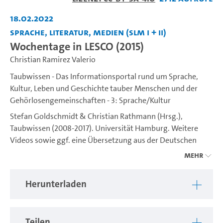
abspiel
18.02.2022
Sprache, Literatur, Medien (SLM I + II)
Wochentage in LESCO (2015)
Christian Ramirez Valerio
Taubwissen - Das Informationsportal rund um Sprache,
Kultur, Leben und Geschichte tauber Menschen und der
Gehörlosengemeinschaften - 3: Sprache/Kultur
Stefan Goldschmidt & Christian Rathmann (Hrsg.),
Taubwissen (2008-2017). Universität Hamburg. Weitere
Videos sowie ggf. eine Übersetzung aus der Deutschen
Gebärdensprache (DGS) ins Deutsche sind unter
Mehr
https://www.idgs.uni-hamburg.de/taubwissen.html
verfügbar. Ein Projekt des IDGS (Institut für Deutsche
Herunterladen
Gebärdensprache und Kommunikation Gehörloser).
Teilen