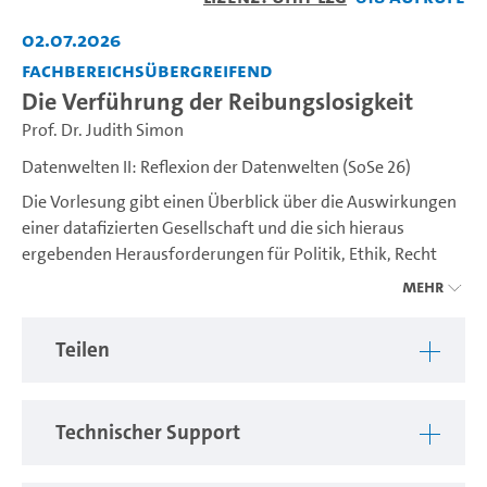
abspiel
02.07.2026
Fachbereichsübergreifend
Die Verführung der Reibungslosigkeit
Prof. Dr. Judith Simon
Datenwelten II: Reflexion der Datenwelten (SoSe 26)
Die Vorlesung gibt einen Überblick über die Auswirkungen
einer datafizierten Gesellschaft und die sich hieraus
ergebenden Herausforderungen für Politik, Ethik, Recht
und Wirtschaft. Die Vorlesung wird von einem
Mehr
interdisziplinären Team von Lehrenden aus verschiedenen
Fakultäten (WiSo, MIN, RW, EW, BW) gehalten.
Teilen
Sie ist Teil eines zweisemestrigen Zyklus zu "Datenwelten".
Dazu gehört eine zweite Vorlesung im Wintersemester, die
Technischer Support
in informationstechnische und statistische Grundlagen der
Data Science einführt. Beide Vorlesungen können