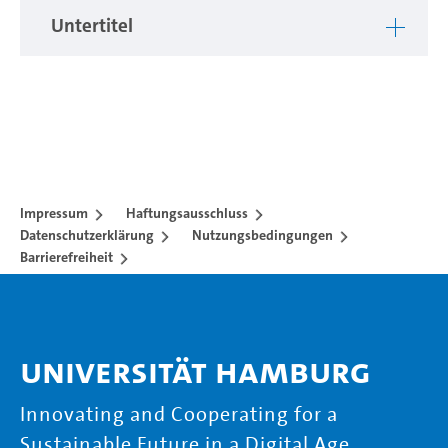
unabhängig voneinander besucht werden.
Untertitel
Im Sommersemester 2026 wurden fünf neue Inputs
entwickelt, deren Aufzeichnungen im Laufe des Semesters
hier veröffentlicht werden.
Impressum
Haftungsausschluss
Datenschutzerklärung
Nutzungsbedingungen
Barrierefreiheit
Universität Hamburg
Innovating and Cooperating for a
Sustainable Future in a Digital Age