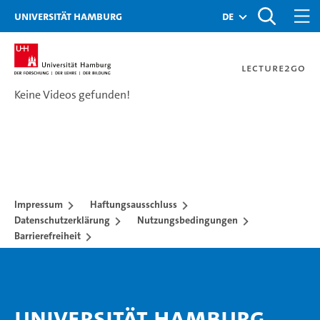
Zur Metanavigation
Zur Hauptnavigation
Zur Suche
Zum Inhalt
Zum Seitenfuss
Universität Hamburg
de
Lecture2Go
Keine Videos gefunden!
Videokatalog
Impressum
Haftungsausschluss
Datenschutzerklärung
Nutzungsbedingungen
Barrierefreiheit
Universität Hamburg