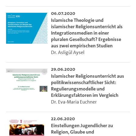
Vertreter*innen von Religionsgemeinschaften und Staat
u.a.) und inwieweit werden diese erfüllt? Wie sind die
06.07.2020
unterschiedlichen Modelle der Bundesländer zu erklären?
Islamische Theologie und
Welche Rolle spielt der IRU als Teil einer Islampolitik und für
islamischer Religionsunterricht als
Integration?
Integrationsmedien in einer
pluralen Gesellschaft? Ergebnisse
Die Ringvorlesung bietet hierzu ein Kaleidoskop der
aus zwei empirischen Studien
Forschung und gibt einen Überblick zum aktuellen
Dr. Asligül Aysel
empirisch-interdisziplinären Forschungsstand zum IRU in
Deutschland. Sie möchte für die Relevanz und Komplexität
29.06.2020
der Thematik sensibilisieren und die interdisziplinäre und
Islamischer Religionsunterricht aus
öffentliche Diskussion anregen. Nach ersten
politikwissenschaftlicher Sicht:
Einführungsvorträgen zu den Hintergründen des IRU
Regulierungsmodelle und
werden exemplarisch aktuelle Forschungen zum IRU in
Erklärungsfaktoren im Vergleich
Dr. Eva-Maria Euchner
einzelnen Bundesländern sowie anschließend zu zentralen
Thematiken präsentiert mit Vorträgen von
Wissenschaftler*innen aus Theologie, Religionspädagogik,
22.06.2020
Islamwissenschaft, Erziehungswissenschaft,
Einstellungen Jugendlicher zu
Politikwissenschaft, Soziologie u.a.
Religion, Glaube und