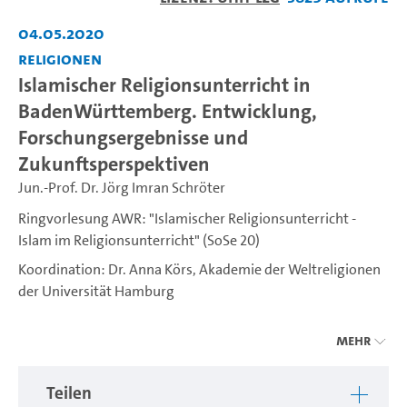
abspiel
04.05.2020
Religionen
Islamischer Religionsunterricht in
BadenWürttemberg. Entwicklung,
Forschungsergebnisse und
Zukunftsperspektiven
Jun.-Prof. Dr. Jörg Imran Schröter
Ringvorlesung AWR: "Islamischer Religionsunterricht -
Islam im Religionsunterricht" (SoSe 20)
Koordination: Dr. Anna Körs, Akademie der Weltreligionen
der Universität Hamburg
Der islamische Religionsunterricht (IRU) spielt in den
Mehr
Debatten über „den Islam“ in Deutschland eine zentrale
Rolle. An mehreren deutschen Universitäten werden seit
Teilen
einigen Jahren Religionslehrer*innen für den IRU