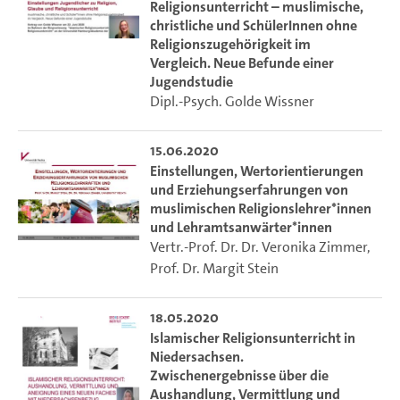
Religionsunterricht – muslimische,
christliche und SchülerInnen ohne
Die Ringvorlesung wird gefördert von der Udo Keller
Religionszugehörigkeit im
Stiftung Forum Humanum.
Vergleich. Neue Befunde einer
Jugendstudie
Dipl.-Psych. Golde Wissner
15.06.2020
Einstellungen, Wertorientierungen
und Erziehungserfahrungen von
muslimischen Religionslehrer*innen
und Lehramtsanwärter*innen
Vertr.-Prof. Dr. Dr. Veronika Zimmer
,
Prof. Dr. Margit Stein
18.05.2020
Islamischer Religionsunterricht in
Niedersachsen.
Zwischenergebnisse über die
Aushandlung, Vermittlung und