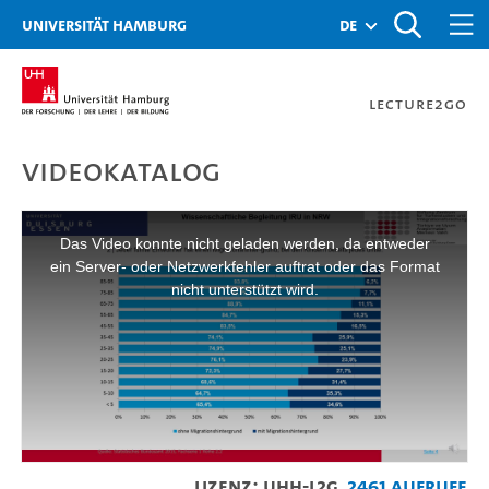
Zur Metanavigation
Zur Hauptnavigation
Zur Suche
Zum Inhalt
Zum Seitenfuss
Universität Hamburg
de
Lecture2Go
Videokatalog
Islamischer Religionsunt
This
is
a
Das Video konnte nicht geladen werden, da entweder
modal
window.
ein Server- oder Netzwerkfehler auftrat oder das Format
nicht unterstützt wird.
Lizenz: UHH-L2G
2461 Aufrufe