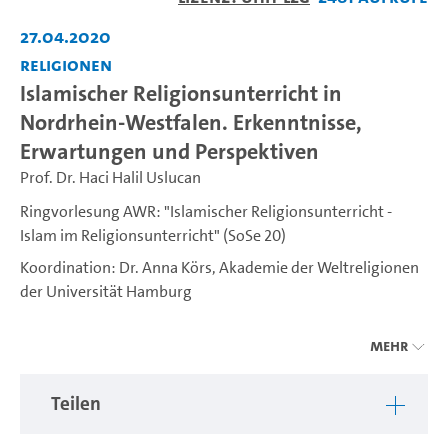
27.04.2020
Religionen
Islamischer Religionsunterricht in
Nordrhein-Westfalen. Erkenntnisse,
Erwartungen und Perspektiven
Prof. Dr. Haci Halil Uslucan
Ringvorlesung AWR: "Islamischer Religionsunterricht -
Islam im Religionsunterricht" (SoSe 20)
Koordination: Dr. Anna Körs, Akademie der Weltreligionen
der Universität Hamburg
Der islamische Religionsunterricht (IRU) spielt in den
Mehr
Debatten über „den Islam“ in Deutschland eine zentrale
Rolle. An mehreren deutschen Universitäten werden seit
Teilen
einigen Jahren Religionslehrer*innen für den IRU
ausgebildet, und es nehmen inzwischen mehr als 54.000