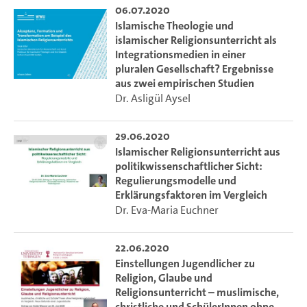
06.07.2020
unterschiedlichen Modelle der Bundesländer zu erklären?
Islamische Theologie und
Welche Rolle spielt der IRU als Teil einer Islampolitik und für
islamischer Religionsunterricht als
Integration?
Integrationsmedien in einer
pluralen Gesellschaft? Ergebnisse
Die Ringvorlesung bietet hierzu ein Kaleidoskop der
aus zwei empirischen Studien
Forschung und gibt einen Überblick zum aktuellen
Dr. Asligül Aysel
empirisch-interdisziplinären Forschungsstand zum IRU in
Deutschland. Sie möchte für die Relevanz und Komplexität
29.06.2020
der Thematik sensibilisieren und die interdisziplinäre und
Islamischer Religionsunterricht aus
öffentliche Diskussion anregen. Nach ersten
politikwissenschaftlicher Sicht:
Einführungsvorträgen zu den Hintergründen des IRU
Regulierungsmodelle und
werden exemplarisch aktuelle Forschungen zum IRU in
Erklärungsfaktoren im Vergleich
Dr. Eva-Maria Euchner
einzelnen Bundesländern sowie anschließend zu zentralen
Thematiken präsentiert mit Vorträgen von
Wissenschaftler*innen aus Theologie, Religionspädagogik,
22.06.2020
Islamwissenschaft, Erziehungswissenschaft,
Einstellungen Jugendlicher zu
Politikwissenschaft, Soziologie u.a.
Religion, Glaube und
Religionsunterricht – muslimische,
christliche und SchülerInnen ohne