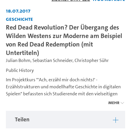
abspiel
18.07.2017
Geschichte
Red Dead Revolution? Der Übergang des
Wilden Westens zur Moderne am Beispiel
von Red Dead Redemption (mit
Untertiteln)
Julian Bohm
,
Sebastian Schneider
,
Christopher Sühr
Public History
Im Projektkurs "'Ach, erzähl mir doch nichts!' -
Erzählstrukturen und modellhafte Geschichte in digitalen
Spielen" befassten sich Studierende mit den vielseitigen
historischen Inszenierungen digitaler Spiele. Die
Public
Mehr
History
bietet in ihren Projektkursen an der Universität
Hamburg die Gelegenheit, geschichtswissenschaftliche
Teilen
Inhalte, Methoden und Theorien an konkreten praktischen
Medienprojekten zu reflektieren und im Gegenzug die