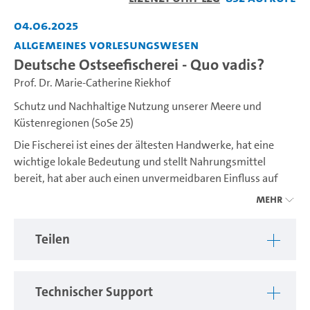
abspiel
04.06.2025
Allgemeines Vorlesungswesen
Deutsche Ostseefischerei - Quo vadis?
Prof. Dr. Marie-Catherine Riekhof
Schutz und Nachhaltige Nutzung unserer Meere und
Küstenregionen (SoSe 25)
Die Fischerei ist eines der ältesten Handwerke, hat eine
wichtige lokale Bedeutung und stellt Nahrungsmittel
bereit, hat aber auch einen unvermeidbaren Einfluss auf
das Ökosystem. Die deutsche Ostseefischerei befindet sich
Mehr
aktuell auf Grund des schlechten Zustands des Ökosystems
Ostsee and den daraus folgenden sehr geringen
Teilen
Fangmöglichkeiten in der Krise, und muss aus der Krise
heraus eine Nachhaltigkeitstransformation
bewerkstelligen.
Technischer Support