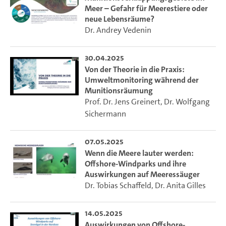
die EU die internationalen Abkommen erfüllt. Genaue
Meer – Gefahr für Meerestiere oder
Schutzmaßnahmen sind allerdings nur für einen Bruchteil
neue Lebensräume?
dieser Gebiete festgeschrieben.
Dr. Andrey Vedenin
Die Forschungsmission "sustainMare - Schutz und
30.04.2025
nachhaltige Nutzung mariner Räume" der Deutschen
Von der Theorie in die Praxis:
Allianz für Meeresforschung (DAM) untersucht im
Umweltmonitoring während der
nunmehr dritten Jahr die Auswirkungen der zunehmenden
Munitionsräumung
Nutzung der Meere und die Entwicklung von
Prof. Dr. Jens Greinert
,
Dr. Wolfgang
Schutzkonzepten und Handlungsoptionen für eine
Sichermann
nachhaltige Nutzung von Meeresressourcen,
beispielsweise in der Fischerei.
07.05.2025
Wenn die Meere lauter werden:
In unserer Ringvorlesung berichten wir aus der Mission
Offshore-Windparks und ihre
über Hintergründe und Ergebnisse unserer Arbeit. Einzelne
Auswirkungen auf Meeressäuger
Dr. Tobias Schaffeld
,
Dr. Anita Gilles
Aspekte werden durch in sich abgeschlossene Vorträge
fachlich kompetent und allgemein verständlich erläutert.
Dabei wird ein breites Spektrum von der Energiewende in
14.05.2025
Nord- und Ostsee über Klimawandel an der Küste und den
Auswirkungen von Offshore-