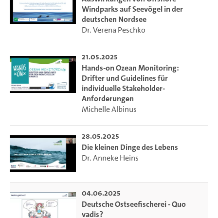
Schutz der Biodiversität bis hin zu Gefahren durch
Windparks auf Seevögel in der
deutschen Nordsee
Munitionsaltlasten im Meer thematisiert.
Dr. Verena Peschko
21.05.2025
Hands-on Ozean Monitoring:
Drifter und Guidelines für
individuelle Stakeholder-
Anforderungen
Michelle Albinus
28.05.2025
Die kleinen Dinge des Lebens
Dr. Anneke Heins
04.06.2025
Deutsche Ostseefischerei - Quo
vadis?