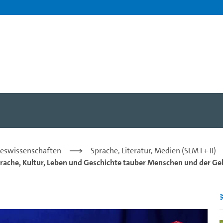
nverband München und Umlan
steswissenschaften
Sprache, Literatur, Medien (SLM I + II)
rache, Kultur, Leben und Geschichte tauber Menschen und der G