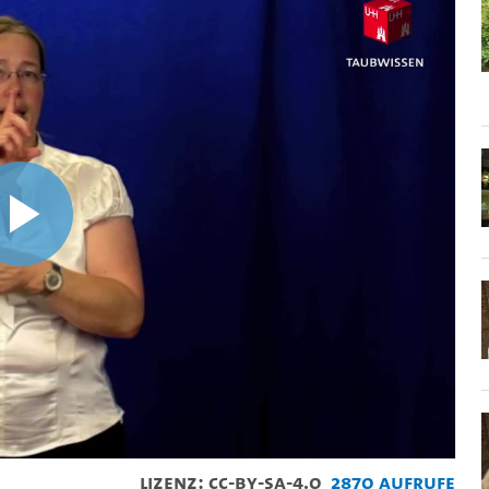
Video
abspielen
Lizenz: CC-BY-SA-4.0
2870 Aufrufe