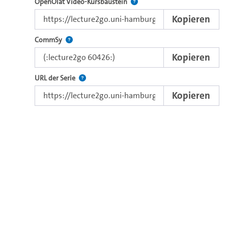
Verwenden Sie diesen Link, um 
OpenOlat Video-Kursbaustein
Kopieren
Nutzen Sie diesen Code, um das Video in CommSy ei
CommSy
Kopieren
Der Link zur Serie.
URL der Serie
Kopieren