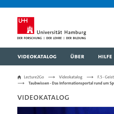
Zur Metanavigation
Zur Hauptnavigation
Zur Suche
Zum Inhalt
Zum Seitenfuss
Videokatalog
Über
Hilfe
Projekte im Gehörlose
Lecture2Go
Videokatalog
F.5 - Gei
Taubwissen - Das Informationsportal rund um Sp
Videokatalog