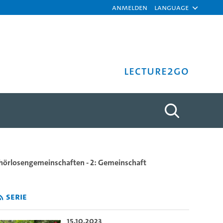
Anmelden
Language
Lecture2Go
d e.V. (GMU) (2011) - Eli
ehörlosengemeinschaften - 2: Gemeinschaft
Serie
15.10.2023