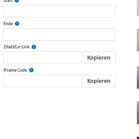
Definiert den Startpunkt für Zitat2Go. Bitte in das Feld klicken, u
Start
ecture2Go-Videoplayer einzubetten.
Definiert den Endpunkt für Zitat2Go. Bitte in das Feld klicken, um
Ende
nd die komplette Serie mit dem Lecture2Go-Videoplayer einzubetten.
Nach der Auswahl eines Start- und Endpunktes verweist d
Zitat2Go-Link
Kopieren
xterne Web-Applikationen.
Nutzen Sie diesen Code, um den Auschnitt des Videos mit
IFrame Code
Kopieren
browsereigenen Videoplayer einzubetten (HTML5).
Videos.