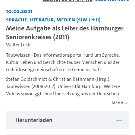
abspiel
10.02.2021
Sprache, Literatur, Medien (SLM I + II)
Meine Aufgabe als Leiter des Hamburger
Seniorenkreises (2011)
Walter Lück
Taubwissen - Das Informationsportal rund um Sprache,
Kultur, Leben und Geschichte tauber Menschen und der
Gehörlosengemeinschaften - 2: Gemeinschaft
Stefan Goldschmidt & Christian Rathmann (Hrsg.),
Taubwissen (2008-2017). Universität Hamburg. Weitere
Videos sowie ggf. eine Übersetzung aus der Deutschen
Gebärdensprache (DGS) ins Deutsche sind unter
Mehr
https://www.idgs.uni-hamburg.de/taubwissen.html
verfügbar. Ein Projekt des IDGS (Institut für Deutsche
Herunterladen
Gebärdensprache und Kommunikation Gehörloser).