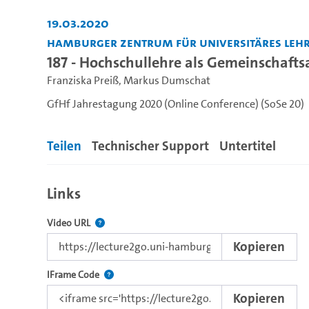
19.03.2020
Hamburger Zentrum für Universitäres Lehr
187 - Hochschullehre als Gemeinschaft
Franziska Preiß
,
Markus Dumschat
GfHf Jahrestagung 2020 (Online Conference) (SoSe 20)
Teilen
Technischer Support
Untertitel
Links
Der Link zu diesem Video
Video URL
Kopieren
Nutzen Sie diesen Code, um das Video mit dem L
IFrame Code
Kopieren