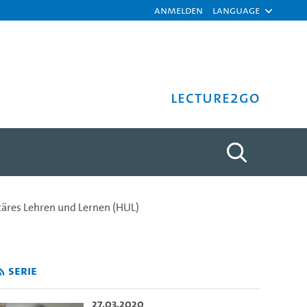
Anmelden
Language
Lecture2Go
_Preiss_Dumschat - Vortra
äres Lehren und Lernen (HUL)
Serie
27.03.2020