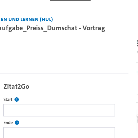
en und Lernen (HUL)
saufgabe_Preiss_Dumschat - Vortrag
Zitat2Go
Definiert den Startpunkt für Zitat2Go. Bitte in das Feld klicken, u
Start
ecture2Go-Videoplayer einzubetten.
Definiert den Endpunkt für Zitat2Go. Bitte in das Feld klicken, um
Ende