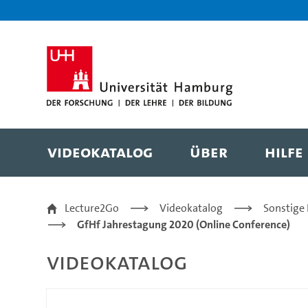
Zur Metanavigation
Zur Hauptnavigation
Zur Suche
Zum Inhalt
Zum Seitenfuss
Videokatalog
Über
Hilfe
187 - Hochschullehre 
Lecture2Go
Videokatalog
Sonstige
GfHf Jahrestagung 2020 (Online Conference)
Videokatalog