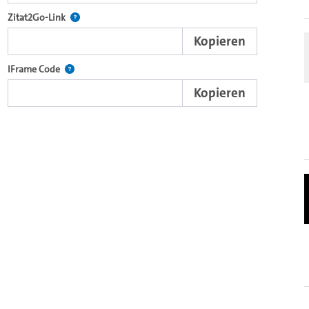
nd die komplette Serie mit dem Lecture2Go-Videoplayer einzubetten.
Nach der Auswahl eines Start- und Endpunktes verweist d
Zitat2Go-Link
Kopieren
xterne Web-Applikationen.
Nutzen Sie diesen Code, um den Auschnitt des Videos mit
IFrame Code
Kopieren
ein Video in den OpenOlat Video-Baustein einzubetten.
nzubetten.