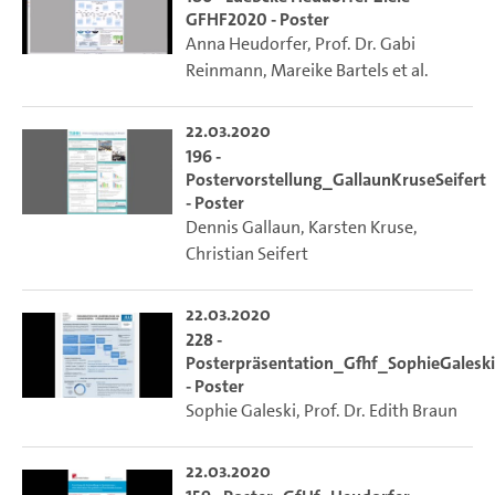
GFHF2020 - Poster
Anna Heudorfer
,
Prof. Dr. Gabi
Reinmann
,
Mareike Bartels
et al.
22.03.2020
196 -
Postervorstellung_GallaunKruseSeifert
- Poster
Dennis Gallaun
,
Karsten Kruse
,
Christian Seifert
22.03.2020
228 -
Posterpräsentation_Gfhf_SophieGaleski
- Poster
Sophie Galeski
,
Prof. Dr. Edith Braun
22.03.2020