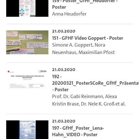
159 - Poster_GfHf_Heudorfer -
Poster
Anna Heudorfer
21.03.2020
151 - GFHF Video Goppert - Poster
Simone A. Goppert
,
Nora
Neuenhaus
,
Maximilian Pfost
21.03.2020
192 -
20200321_PosterSCoRe_GfHf_Präsenta
- Poster
Prof. Dr. Gabi Reinmann
,
Alexa
Kristin Brase
,
Dr. Nele K. Groß
et al.
21.03.2020
197 - GfHf_Poster_Lena-
Hahn_VIDEO - Poster