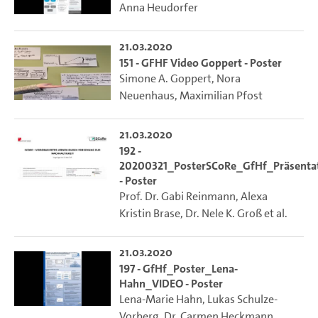
Anna Heudorfer
21.03.2020
151 - GFHF Video Goppert - Poster
Simone A. Goppert
,
Nora
Neuenhaus
,
Maximilian Pfost
21.03.2020
192 -
20200321_PosterSCoRe_GfHf_Präsenta
- Poster
Prof. Dr. Gabi Reinmann
,
Alexa
Kristin Brase
,
Dr. Nele K. Groß
et al.
21.03.2020
197 - GfHf_Poster_Lena-
Hahn_VIDEO - Poster
Lena-Marie Hahn
,
Lukas Schulze-
Vorberg
,
Dr. Carmen Heckmann