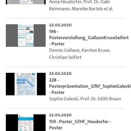
Anna Heudorfer
,
Prof. Dr. Gabi
Reinmann
,
Mareike Bartels
et al.
22.03.2020
196 -
Postervorstellung_GallaunKruseSeifert
- Poster
Dennis Gallaun
,
Karsten Kruse
,
Christian Seifert
22.03.2020
228 -
Posterpräsentation_Gfhf_SophieGaleski
- Poster
Sophie Galeski
,
Prof. Dr. Edith Braun
22.03.2020
159 - Poster_GfHf_Heudorfer -
Poster