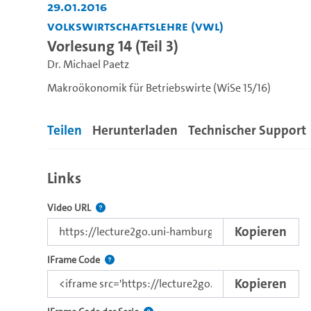
29.01.2016
Volkswirtschaftslehre (VWL)
Vorlesung 14 (Teil 3)
Dr. Michael Paetz
Makroökonomik für Betriebswirte (WiSe 15/16)
Teilen
Herunterladen
Technischer Support
Links
Der Link zu diesem Video
Video URL
Kopieren
Nutzen Sie diesen Code, um das Video mit dem L
IFrame Code
Kopieren