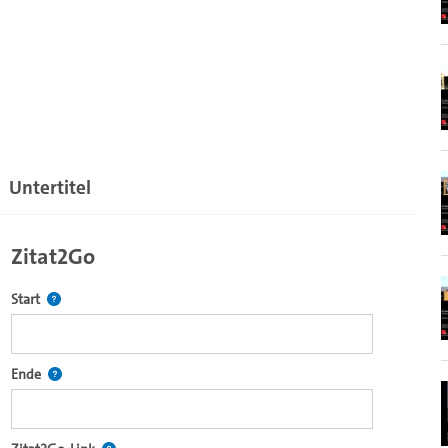
Untertitel
Zitat2Go
Definiert den Startpunkt für Zitat2Go. Bitte in das Feld klicken, u
Start
ecture2Go-Videoplayer einzubetten.
Definiert den Endpunkt für Zitat2Go. Bitte in das Feld klicken, um
Ende