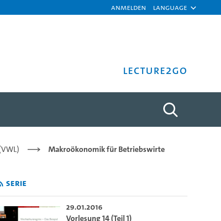
Anmelden
Language
Lecture2Go
rsität Hamburg
 (VWL)
Makroökonomik für Betriebswirte
Serie
29.01.2016
Vorlesung 14 (Teil 1)