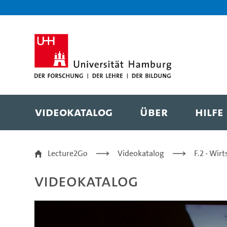
Zur Metanavigation
Zur Hauptnavigation
Zur Suche
Zum Inhalt
Zum Seitenfuss
Videokatalog
Über
Hilfe
Vorlesung 14 (Teil 3) 
Lecture2Go
Videokatalog
F.2 - Wir
Videokatalog