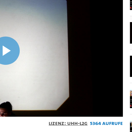
Video
abspielen
Lizenz: UHH-L2G
5364 Aufrufe