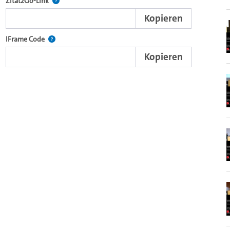
nd die komplette Serie mit dem Lecture2Go-Videoplayer einzubetten.
Nach der Auswahl eines Start- und Endpunktes verweist d
Zitat2Go-Link
Kopieren
xterne Web-Applikationen.
Nutzen Sie diesen Code, um den Auschnitt des Videos mit
IFrame Code
Kopieren
browsereigenen Videoplayer einzubetten (HTML5).
Videos.
ein Video in den OpenOlat Video-Baustein einzubetten.
nzubetten.