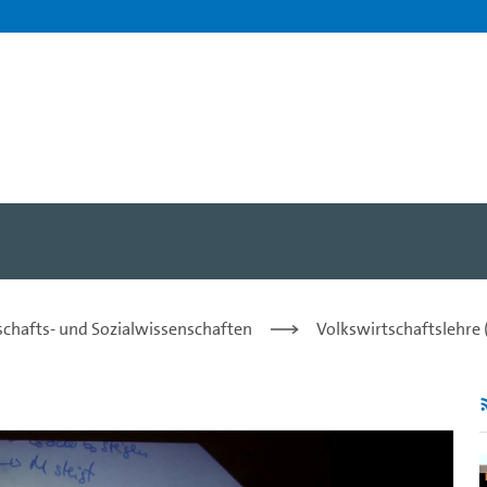
- Dr. Michael Paetz - Unive
tschafts- und Sozialwissenschaften
Volkswirtschaftslehre