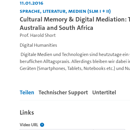
11.01.2016
Sprache, Literatur, Medien (SLM I + II)
Cultural Memory & Digital Mediation: T
Australia and South Africa
Prof. Harold Short
Digital Humanities
Digitale Medien und Technologien sind heutzutage ein s
beruflichen Alltagspraxis. Allerdings bleiben wir dabei 
Geräten (Smartphones, Tablets, Notebooks etc.) und Nu
Datenbanken, Social Media). Wir verwenden Vorhandenes
unsere Bedarfe sind und welche Funktionen wir jeweils
Systementwickler und Ingenieure entschieden, die uns b
Teilen
Technischer Support
Untertitel
dabei dann am Ende herauskommt, eigentlich nur eine E
Verfahrensweisen: alter Wein in neuen Schläuchen. Dafü
Auf analoge Weise hat sich während der letzten 20 Jah
Links
digitaler Medien und Technologien etabliert: selten zi
Innovation, sondern eher als eine schrittweise Emulatio
Der Link zu diesem Video.
Video URL