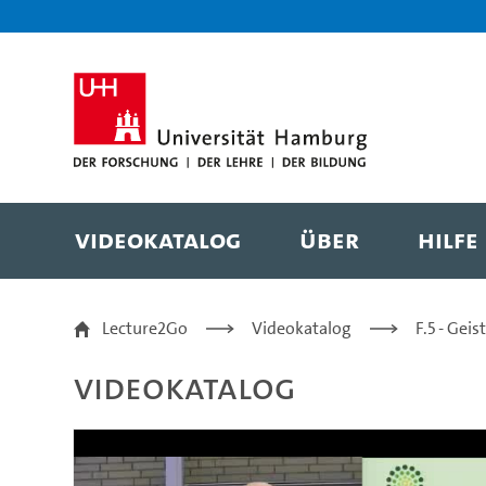
Zur Metanavigation
Zur Hauptnavigation
Zur Suche
Zum Inhalt
Zum Seitenfuss
Videokatalog
Über
Hilfe
Cultural Memory & Dig
Lecture2Go
Videokatalog
F.5 - Gei
Videokatalog