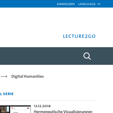
Anmelden
Language
Lecture2Go
rasting projects in Armeni
Digital Humanities
Serie
13.12.2018
Hermeneutische Visualisierungen