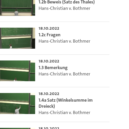
o the excerpt of the video.
1.2b Beweis (Satz des Thales)
Hans-Christian v. Bothmer
on of this video that you selected using the start and end points defined 
18.10.2022
1.2c Fragen
Hans-Christian v. Bothmer
18.10.2022
1.3 Bemerkung
Hans-Christian v. Bothmer
18.10.2022
1.4a Satz (Winkelsumme im
Dreieck)
Hans-Christian v. Bothmer
18.10.2022