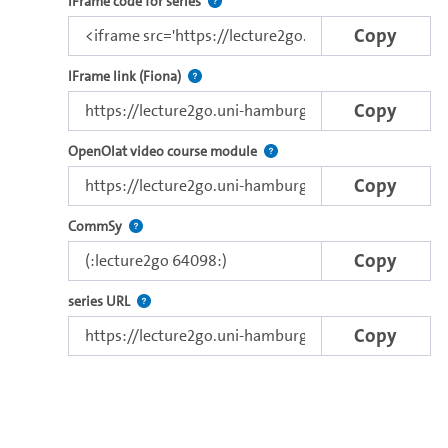
Use this code to embed the video and th
IFrame code for series
Copy
Direct iFrame link for distribution to exter
IFrame link (Fiona)
Copy
Use this link to embed a vide
OpenOlat video course module
Copy
Use this code to embed the video in Commsy.
CommSy
Copy
The link to the series.
series URL
Copy