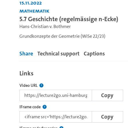
15.11.2022
Mathematik
5.7 Geschichte (regelmässige n-Ecke)
Hans-Christian v. Bothmer
Grundkonzepte der Geometrie (WiSe 22/23)
Share
Technical support
Captions
Links
The link to this video.
Video URL
Copy
Use this code to embed the video using the lectu
IFrame code
Copy