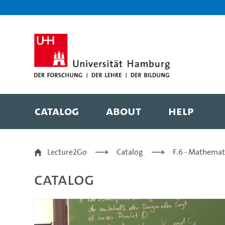
Zur Metanavigation
Zur Hauptnavigation
Zur Suche
Zum Inhalt
Zum Seitenfuss
Catalog
About
Help
5.7 Geschichte (regelm
Lecture2Go
Catalog
F.6 - Mathemat
Catalog