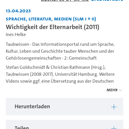
abspiel
13.04.2023
Sprache, Literatur, Medien (SLM I + II)
Wichtigkeit der Elternarbeit (2011)
Ines Helke
Taubwissen - Das Informationsportal rund um Sprache,
Kultur, Leben und Geschichte tauber Menschen und der
Gehörlosengemeinschaften - 2: Gemeinschaft
Stefan Goldschmidt & Christian Rathmann (Hrsg.),
Taubwissen (2008-2017). Universität Hamburg. Weitere
Videos sowie ggf. eine Übersetzung aus der Deutschen
Gebärdensprache (DGS) ins Deutsche sind unter
Mehr
https://www.idgs.uni-hamburg.de/taubwissen.html
verfügbar. Ein Projekt des IDGS (Institut für Deutsche
Herunterladen
Gebärdensprache und Kommunikation Gehörloser).
Teilen