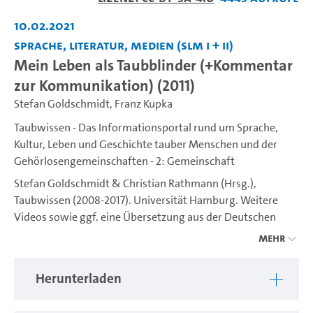
abspiel
10.02.2021
Sprache, Literatur, Medien (SLM I + II)
Mein Leben als Taubblinder (+Kommentar
zur Kommunikation) (2011)
Stefan Goldschmidt
,
Franz Kupka
Taubwissen - Das Informationsportal rund um Sprache,
Kultur, Leben und Geschichte tauber Menschen und der
Gehörlosengemeinschaften - 2: Gemeinschaft
Stefan Goldschmidt & Christian Rathmann (Hrsg.),
Taubwissen (2008-2017). Universität Hamburg. Weitere
Videos sowie ggf. eine Übersetzung aus der Deutschen
Gebärdensprache (DGS) ins Deutsche sind unter
Mehr
https://www.idgs.uni-hamburg.de/taubwissen.html
verfügbar. Ein Projekt des IDGS (Institut für Deutsche
Herunterladen
Gebärdensprache und Kommunikation Gehörloser).