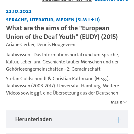
abspiel
22.10.2022
Sprache, Literatur, Medien (SLM I + II)
What are the aims of the "European
Union of the Deaf Youth" (EUDY) (2015)
Ariane Gerber
,
Dennis Hoogeveen
Taubwissen - Das Informationsportal rund um Sprache,
Kultur, Leben und Geschichte tauber Menschen und der
Gehörlosengemeinschaften - 2: Gemeinschaft
Stefan Goldschmidt & Christian Rathmann (Hrsg.),
Taubwissen (2008-2017). Universität Hamburg. Weitere
Videos sowie ggf. eine Übersetzung aus der Deutschen
Gebärdensprache (DGS) ins Deutsche sind unter
Mehr
https://www.idgs.uni-hamburg.de/taubwissen.html
verfügbar. Ein Projekt des IDGS (Institut für Deutsche
Herunterladen
Gebärdensprache und Kommunikation Gehörloser).