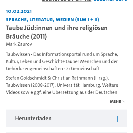
abspiel
10.02.2021
Sprache, Literatur, Medien (SLM I + II)
Taube Jüd:innen und ihre religiösen
Bräuche (2011)
Mark Zaurov
Taubwissen - Das Informationsportal rund um Sprache,
Kultur, Leben und Geschichte tauber Menschen und der
Gehörlosengemeinschaften - 2: Gemeinschaft
Stefan Goldschmidt & Christian Rathmann (Hrsg.),
Taubwissen (2008-2017). Universität Hamburg. Weitere
Videos sowie ggf. eine Übersetzung aus der Deutschen
Gebärdensprache (DGS) ins Deutsche sind unter
Mehr
https://www.idgs.uni-hamburg.de/taubwissen.html
verfügbar. Ein Projekt des IDGS (Institut für Deutsche
Herunterladen
Gebärdensprache und Kommunikation Gehörloser).