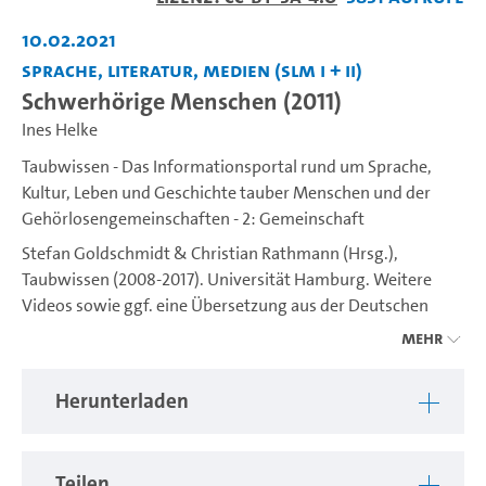
abspiel
10.02.2021
Sprache, Literatur, Medien (SLM I + II)
Schwerhörige Menschen (2011)
Ines Helke
Taubwissen - Das Informationsportal rund um Sprache,
Kultur, Leben und Geschichte tauber Menschen und der
Gehörlosengemeinschaften - 2: Gemeinschaft
Stefan Goldschmidt & Christian Rathmann (Hrsg.),
Taubwissen (2008-2017). Universität Hamburg. Weitere
Videos sowie ggf. eine Übersetzung aus der Deutschen
Gebärdensprache (DGS) ins Deutsche sind unter
Mehr
https://www.idgs.uni-hamburg.de/taubwissen.html
verfügbar. Ein Projekt des IDGS (Institut für Deutsche
Herunterladen
Gebärdensprache und Kommunikation Gehörloser).
Teilen