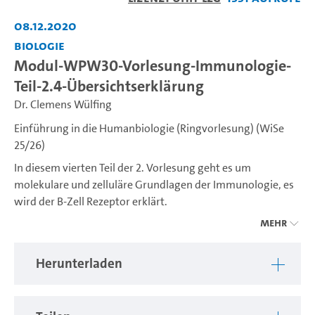
abspiel
08.12.2020
Biologie
Modul-WPW30-Vorlesung-Immunologie-
Teil-2.4-Übersichtserklärung
Dr. Clemens Wülfing
Einführung in die Humanbiologie (Ringvorlesung) (WiSe
25/26)
In diesem vierten Teil der 2. Vorlesung geht es um
molekulare und zelluläre Grundlagen der Immunologie, es
wird der B-Zell Rezeptor erklärt.
Mehr
---
Herunterladen
Liebe Studierende, unter dieser Serie finden Sie nach und
nach alle Vorlesungsteile, die zum Vorlesungsteil des
Moduls BBIO-WPW-30 "Einführung in die Humanbiologie"
gehören, STiNE Veranstaltung Nr. 61-106 für Studierende