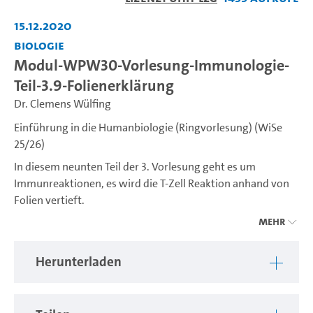
abspiel
15.12.2020
Biologie
Modul-WPW30-Vorlesung-Immunologie-
Teil-3.9-Folienerklärung
Dr. Clemens Wülfing
Einführung in die Humanbiologie (Ringvorlesung) (WiSe
25/26)
In diesem neunten Teil der 3. Vorlesung geht es um
Immunreaktionen, es wird die T-Zell Reaktion anhand von
Folien vertieft.
Mehr
---
Herunterladen
Liebe Studierende, unter dieser Serie finden Sie nach und
nach alle Vorlesungsteile, die zum Vorlesungsteil des
Moduls BBIO-WPW-30 "Einführung in die Humanbiologie"
gehören, STiNE Veranstaltung Nr. 61-106 für Studierende