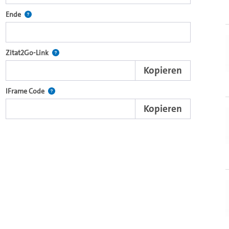
ecture2Go-Videoplayer einzubetten.
Definiert den Endpunkt für Zitat2Go. Bitte in das Feld klicken, um
Ende
nd die komplette Serie mit dem Lecture2Go-Videoplayer einzubetten.
Nach der Auswahl eines Start- und Endpunktes verweist d
Zitat2Go-Link
Kopieren
xterne Web-Applikationen.
Nutzen Sie diesen Code, um den Auschnitt des Videos mit
IFrame Code
Kopieren
browsereigenen Video-Player einzubetten (HTML5).
Videos.
ein Video in den OpenOlat Video-Baustein einzubetten.