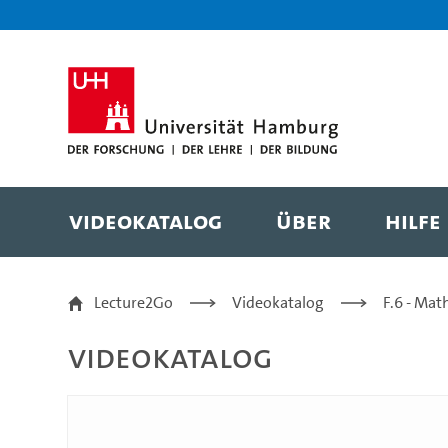
Zur Metanavigation
Zur Hauptnavigation
Zur Suche
Zum Inhalt
Zum Seitenfuss
Videokatalog
Über
Hilfe
Modul-WPW30-Vorlesun
Lecture2Go
Videokatalog
F.6 - Mat
Videokatalog