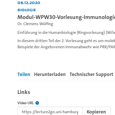
08.12.2020
Biologie
Modul-WPW30-Vorlesung-Immunologie-T
Dr. Clemens Wülfing
Einführung in die Humanbiologie (Ringvorlesung) (WiS
In diesem dritten Teil der 2. Vorlesung geht es um mol
Beispiele der Angeborenen Immunabwehr wie PRR/PAMP
---
Liebe Studierende, unter dieser Serie finden Sie nach un
Teilen
Herunterladen
Technischer Support
Moduls BBIO-WPW-30 "Einführung in die Humanbiologie"
des Fachbereichs Biologie sowie Lehramt.
Links
Der Link zu diesem Video.
Video URL
Kopieren