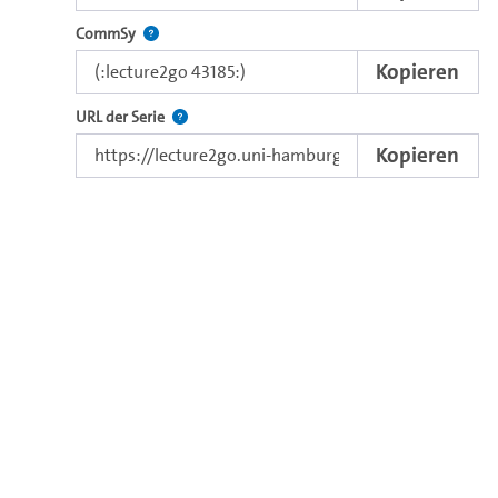
Nutzen Sie diesen Code, um das Video in CommSy ei
CommSy
Kopieren
Der Link zur Serie.
URL der Serie
Kopieren