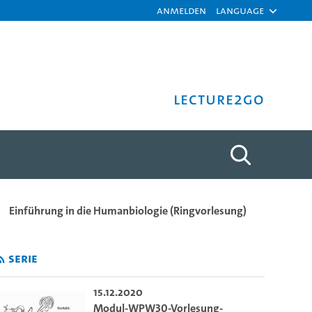
Anmelden
Language
Lecture2Go
bersichtserklärung - Dr.
Einführung in die Humanbiologie (Ringvorlesung)
Serie
15.12.2020
Modul-WPW30-Vorlesung-