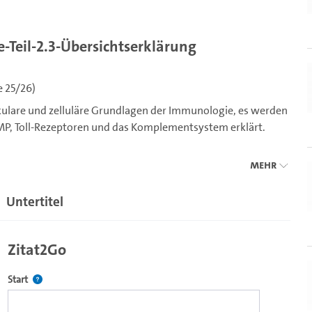
eil-2.3-Übersichtserklärung
e 25/26)
ekulare und zelluläre Grundlagen der Immunologie, es werden
, Toll-Rezeptoren und das Komplementsystem erklärt.
Mehr
d nach alle Vorlesungsteile, die zum Vorlesungsteil des
Untertitel
 gehören, STiNE Veranstaltung Nr. 61-106 für Studierende
Zitat2Go
Definiert den Startpunkt für Zitat2Go. Bitte in das Feld klicken, u
Start