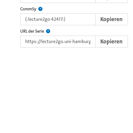
Nutzen Sie diesen Code, um das Video in CommSy ei
CommSy
Kopieren
Der Link zur Serie.
URL der Serie
Kopieren