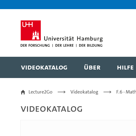
Zur Metanavigation
Zur Hauptnavigation
Zur Suche
Zum Inhalt
Zum Seitenfuss
Videokatalog
Über
Hilfe
Modul-WPW30-Vorlesun
Lecture2Go
Videokatalog
F.6 - Mat
Videokatalog