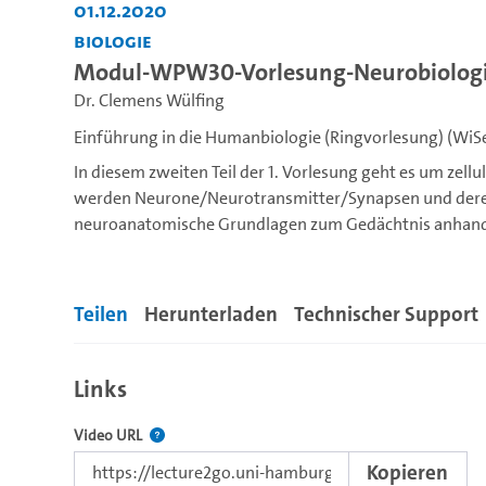
01.12.2020
Biologie
Modul-WPW30-Vorlesung-Neurobiologie-
Dr. Clemens Wülfing
Einführung in die Humanbiologie (Ringvorlesung) (WiS
In diesem zweiten Teil der 1. Vorlesung geht es um zel
werden Neurone/Neurotransmitter/Synapsen und dere
neuroanatomische Grundlagen zum Gedächtnis anhand v
---
Teilen
Herunterladen
Technischer Support
Liebe Studierende, unter dieser Serie finden Sie nach un
Moduls BBIO-WPW-30 "Einführung in die Humanbiologie"
des Fachbereichs Biologie sowie Lehramt.
Links
Der Link zu diesem Video.
Video URL
Kopieren