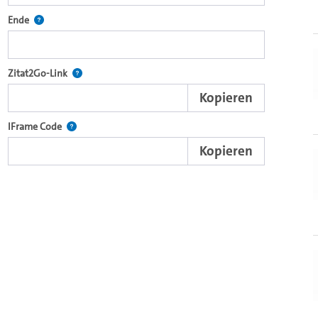
ecture2Go-Videoplayer einzubetten.
Definiert den Endpunkt für Zitat2Go. Bitte in das Feld klicken, um
Ende
nd die komplette Serie mit dem Lecture2Go-Videoplayer einzubetten.
Nach der Auswahl eines Start- und Endpunktes verweist d
Zitat2Go-Link
Kopieren
xterne Web-Applikationen.
Nutzen Sie diesen Code, um den Auschnitt des Videos mit
IFrame Code
Kopieren
browsereigenen Video-Player einzubetten (HTML5).
Videos.
ein Video in den OpenOlat Video-Baustein einzubetten.