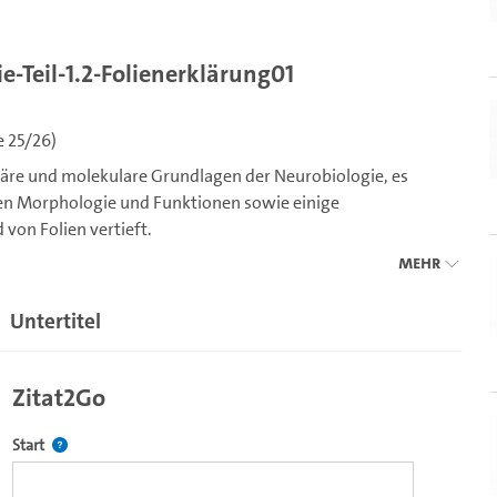
Teil-1.2-Folienerklärung01
e 25/26)
luläre und molekulare Grundlagen der Neurobiologie, es
n Morphologie und Funktionen sowie einige
on Folien vertieft.
Mehr
Untertitel
d nach alle Vorlesungsteile, die zum Vorlesungsteil des
 gehören, STiNE Veranstaltung Nr. 61-106 für Studierende
Zitat2Go
Definiert den Startpunkt für Zitat2Go. Bitte in das Feld klicken, u
Start