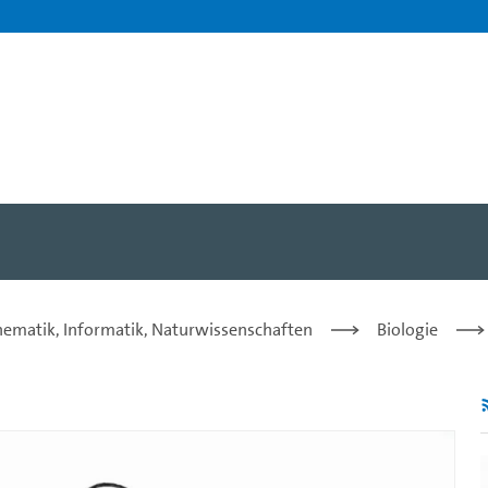
g-Neurobiologie-Teil-1.2-
hematik, Informatik, Naturwissenschaften
Biologie