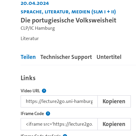
20.04.2024
Sprache, Literatur, Medien (SLM I + II)
Die portugiesische Volksweisheit
CLP/IC Hamburg
Literatur
Teilen
Technischer Support
Untertitel
Links
Der Link zu diesem Video
Video URL
Kopieren
Nutzen Sie diesen Code, um das Video mit dem L
IFrame Code
Kopieren