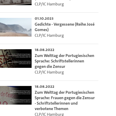
ieser Link auf den Ausschnitt des Videos.
CLP/IC Hamburg
01.10.2023
 dem Lecture2Go-Videoplayer einzubetten.
Gedichte - Vergessene (Reihe José
Gomes)
CLP/IC Hamburg
18.08.2022
Zum Welttag der Portugiesischen
Sprache: Schriftstellerinnen
gegen die Zensur
CLP/IC Hamburg
18.08.2022
Zum Welttag der Portugiesischen
Sprache: Frauen gegen die Zensur
- Schriftstellerinnen und
verbotene Themen
CLP/IC Hamburg