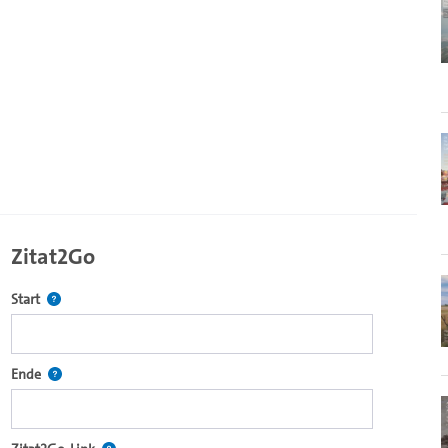
Zitat2Go
Definiert den Startpunkt für Zitat2Go. Bitte in das Feld klicken, u
Start
ecture2Go-Videoplayer einzubetten.
Definiert den Endpunkt für Zitat2Go. Bitte in das Feld klicken, um
Ende