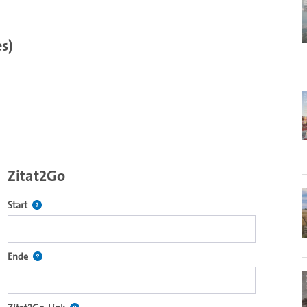
s)
Zitat2Go
Definiert den Startpunkt für Zitat2Go. Bitte in das Feld klicken, u
Start
ecture2Go-Videoplayer einzubetten.
Definiert den Endpunkt für Zitat2Go. Bitte in das Feld klicken, um
Ende