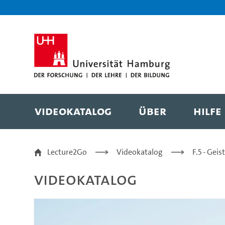
Zur Metanavigation
Zur Hauptnavigation
Zur Suche
Zum Inhalt
Zum Seitenfuss
Videokatalog
Über
Hilfe
Gedichte - Vergessene 
Lecture2Go
Videokatalog
F.5 - Gei
Videokatalog