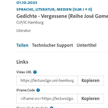
01.10.2023
Sprache, Literatur, Medien (SLM I + II)
Gedichte - Vergessene (Reihe José Gome
CLP/IC Hamburg
Literatur
Teilen
Technischer Support
Untertitel
Links
Der Link zu diesem Video.
Video URL
Kopieren
Nutzen Sie diesen Code, um das Video mit dem L
IFrame Code
Kopieren