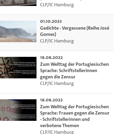
ieser Link auf den Ausschnitt des Videos.
CLP/IC Hamburg
01.10.2023
 dem Lecture2Go-Videoplayer einzubetten.
Gedichte - Vergessene (Reihe José
Gomes)
CLP/IC Hamburg
18.08.2022
Zum Welttag der Portugiesischen
Sprache: Schriftstellerinnen
gegen die Zensur
CLP/IC Hamburg
18.08.2022
Zum Welttag der Portugiesischen
Sprache: Frauen gegen die Zensur
- Schriftstellerinnen und
verbotene Themen
CLP/IC Hamburg