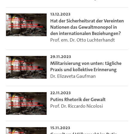
verschiedenen Ansätzen der interdisziplinären
Gewaltforschung im größeren Kontext dieses Krieges. Im
13.12.2023
Zentrum der Beiträge stehen politische und kulturelle
Hat der Sicherheitsrat der Vereinten
Entwicklungen unter den Bedingungen von Krieg und
Nationen das Gewaltmonopol in
Militarisierung mit einem Schwerpunkt auf Russland.
den internationalen Beziehungen?
Prof. em. Dr. Otto Luchterhandt
Videoproduktion: DL-Büro der Fakultät für
Geisteswissenschaften (uhh.de/gw-dl-buero)
29.11.2023
Serien-Bild: Jakub Laichter
Militarisierung von unten: tägliche
Praxis und kollektive Erinnerung
Dr. Elizaveta Gaufman
22.11.2023
Putins Rhetorik der Gewalt
Prof. Dr. Riccardo Nicolosi
15.11.2023