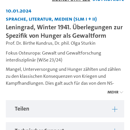
abspiel
10.01.2024
Sprache, Literatur, Medien (SLM I + II)
Leningrad, Winter 1941. Überlegungen zur
Spezifik von Hunger als Gewaltform
Prof. Dr. Birthe Kundrus
,
Dr. phil. Olga Sturkin
Fokus Osteuropa: Gewalt und Gewaltforschung
interdisziplinär (WiSe 23/24)
Mangel, Unterversorgung und Hunger zählten und zählen
zu den klassischen Konsequenzen von Kriegen und
Kampfhandlungen. Dies galt auch für das von dem NS-
Regime und seinen Verbündeten besetzte Europa im
Mehr
Zweiten Weltkrieg. Mit Blick auf die überfallene
Sowjetunion und auf einzelne Opfergruppen wie Juden,
Teilen
sowjetische Kriegsgefangene und Patientinnen von
Heilstätten wurde hier Hungern, gar Verhungernlassen
zum Element von Kriegführung und Besatzungsherrschaft.