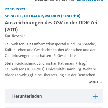
abspiel
22.10.2022
Sprache, Literatur, Medien (SLM I + II)
Auszeichnungen des GSV in der DDR-Zeit
(2011)
Karl Reschke
Taubwissen - Das Informationsportal rund um Sprache,
Kultur, Leben und Geschichte tauber Menschen und der
Gehörlosengemeinschaften - 5: Geschichte
Stefan Goldschmidt & Christian Rathmann (Hrsg.),
Taubwissen (2008-2017). Universität Hamburg. Weitere
Videos sowie ggf. eine Übersetzung aus der Deutschen
Gebärdensprache (DGS) ins Deutsche sind unter
Mehr
https://www.idgs.uni-hamburg.de/taubwissen.html
verfügbar. Ein Projekt des IDGS (Institut für Deutsche
Herunterladen
Gebärdensprache und Kommunikation Gehörloser).