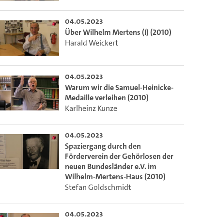
m die aktuelle Zeit auszuwählen.
04.05.2023
Über Wilhelm Mertens (I) (2010)
 die aktuelle Zeit auszuwählen.
Harald Weickert
ieser Link auf den Ausschnitt des Videos.
04.05.2023
Warum wir die Samuel-Heinicke-
Medaille verleihen (2010)
Karlheinz Kunze
 dem Lecture2Go-Videoplayer einzubetten.
04.05.2023
Spaziergang durch den
Förderverein der Gehörlosen der
neuen Bundesländer e.V. im
Wilhelm-Mertens-Haus (2010)
Stefan Goldschmidt
04.05.2023