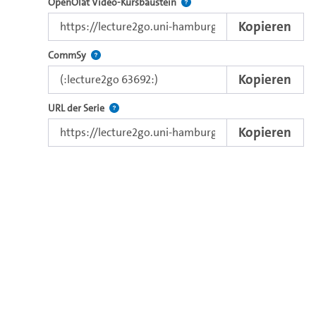
Verwenden Sie diesen Link, um 
OpenOlat Video-Kursbaustein
Kopieren
Nutzen Sie diesen Code, um das Video in CommSy ei
CommSy
Kopieren
Der Link zur Serie.
URL der Serie
Kopieren