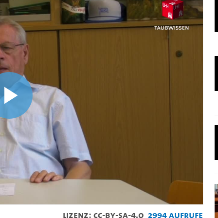
Video
abspielen
Lizenz: CC-BY-SA-4.0
2994 Aufrufe