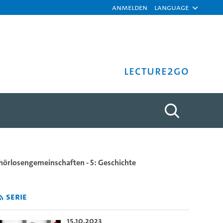
Anmelden
Language
Lecture2Go
ität Hamburg
hörlosengemeinschaften - 5: Geschichte
Serie
15.10.2023