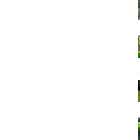
ein Video in den OpenOlat Video-Baustein einzubetten.
nzubetten.