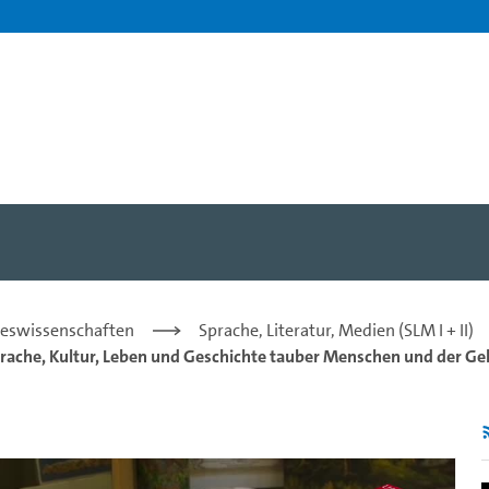
) - Karl Reschke - Univers
steswissenschaften
Sprache, Literatur, Medien (SLM I + II)
rache, Kultur, Leben und Geschichte tauber Menschen und der Ge