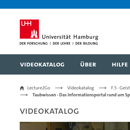
Zur Metanavigation
Zur Hauptnavigation
Zur Suche
Zum Inhalt
Zum Seitenfuss
Videokatalog
Über
Hilfe
Struktur des GSV (2011
Lecture2Go
Videokatalog
F.5 - Gei
Taubwissen - Das Informationsportal rund um Sp
Videokatalog