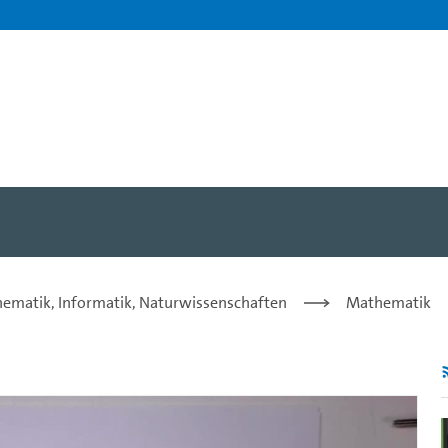
inder) - Hans-Christian v
hematik, Informatik, Naturwissenschaften
Mathematik