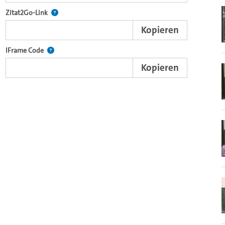
nd die komplette Serie mit dem Lecture2Go-Videoplayer einzubetten.
Nach der Auswahl eines Start- und Endpunktes verweist d
Zitat2Go-Link
Kopieren
xterne Web-Applikationen.
Nutzen Sie diesen Code, um den Auschnitt des Videos mit
IFrame Code
Kopieren
ein Video in den OpenOlat Video-Baustein einzubetten.
nzubetten.