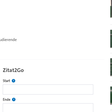
tudierende
Zitat2Go
Definiert den Startpunkt für Zitat2Go. Bitte in das Feld klicken, u
Start
ecture2Go-Videoplayer einzubetten.
Definiert den Endpunkt für Zitat2Go. Bitte in das Feld klicken, um
Ende