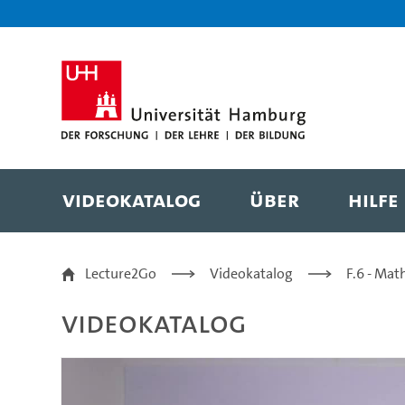
Zur Metanavigation
Zur Hauptnavigation
Zur Suche
Zum Inhalt
Zum Seitenfuss
Videokatalog
Über
Hilfe
7.4a Satz (Volumen Zyl
Lecture2Go
Videokatalog
F.6 - Mat
Videokatalog