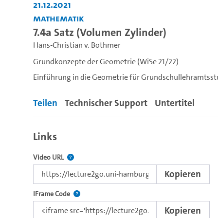
21.12.2021
Mathematik
7.4a Satz (Volumen Zylinder)
Hans-Christian v. Bothmer
Grundkonzepte der Geometrie (WiSe 21/22)
Einführung in die Geometrie für Grundschullehramtss
Teilen
Technischer Support
Untertitel
Links
Der Link zu diesem Video.
Video URL
Kopieren
Nutzen Sie diesen Code, um das Video mit dem L
IFrame Code
Kopieren