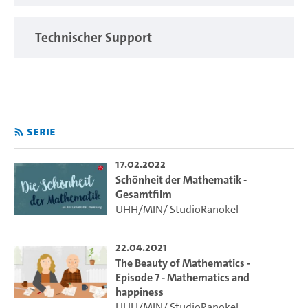
fasziniert, kommen viele ins Schwärmen und antworten
unisono: Mathematik sei klar, schön und ästhetisch!
Technischer Support
Im Wintersemester fragen wir sechs Professorinnen und
Professoren des Fachbereichs Mathematik, was sie
persönlich an der Mathematik fasziniert und was sie an ihr
schön finden. Jeden Monat gibt es ein neues Video, das ihre
individuelle Sicht auf die Mathematik und ihre Faszination
Serie
zeigt.
17.02.2022
Schönheit der Mathematik -
Gesamtfilm
UHH/MIN/ StudioRanokel
22.04.2021
The Beauty of Mathematics -
Episode 7 - Mathematics and
happiness
UHH/MIN/ StudioRanokel