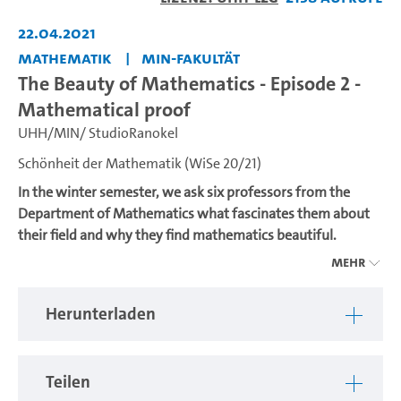
abspiel
22.04.2021
Mathematik
MIN-Fakultät
The Beauty of Mathematics - Episode 2 -
Mathematical proof
UHH/MIN/ StudioRanokel
Schönheit der Mathematik (WiSe 20/21)
In the winter semester, we ask six professors from the
Department of Mathematics what fascinates them about
their field and why they find mathematics beautiful.
Mehr
In the current episode, Prof. Reiner Lauterbach explains
what mathematical proof feels like to him.
Herunterladen
---
Kommt man mit Mathematikerinnen und Mathematikern
Teilen
ins Gespräch und fragt sie, was sie an der Mathematik so