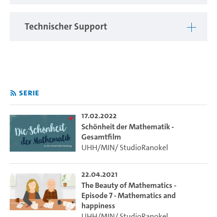
---
Technischer Support
Kommt man mit Mathematikerinnen und Mathematikern
ins Gespräch und fragt sie, was sie an der Mathematik so
fasziniert, kommen viele ins Schwärmen und antworten
unisono: Mathematik sei klar, schön und ästhetisch!
Im Wintersemester fragen wir sechs Professorinnen und
Serie
Professoren des Fachbereichs Mathematik, was sie
persönlich an der Mathematik fasziniert und was sie an ihr
schön finden. Jeden Monat gibt es ein neues Video, das ihre
17.02.2022
Schönheit der Mathematik -
individuelle Sicht auf die Mathematik und ihre Faszination
Gesamtfilm
zeigt.
UHH/MIN/ StudioRanokel
22.04.2021
The Beauty of Mathematics -
Episode 7 - Mathematics and
happiness
UHH/MIN/ StudioRanokel