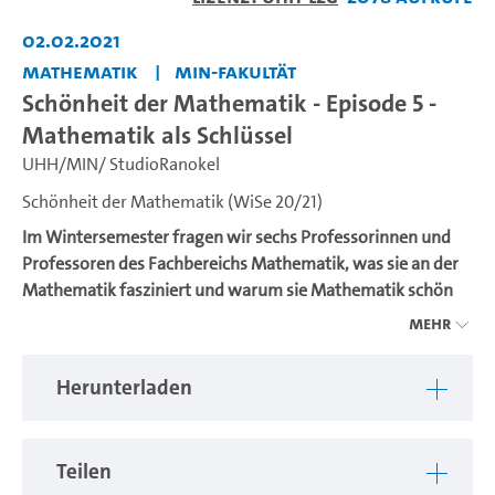
abspiel
02.02.2021
Mathematik
MIN-Fakultät
Schönheit der Mathematik - Episode 5 -
Mathematik als Schlüssel
UHH/MIN/ StudioRanokel
Schönheit der Mathematik (WiSe 20/21)
Im Wintersemester fragen wir sechs Professorinnen und
Professoren des Fachbereichs Mathematik, was sie an der
Mathematik fasziniert und warum sie Mathematik schön
finden.
Mehr
Herr Prof. Dr. Timo Reis nimmt uns mit in die verschiedenen
Herunterladen
Welten der reinen und angewandten Mathematik.
Mehr Filme unter:
www.math.uni-hamburg.de/fb-
mathematik/mathe-ist-schoen.html
Teilen