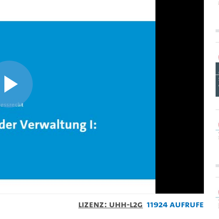
Video
abspielen
Lizenz: UHH-L2G
11924 Aufrufe