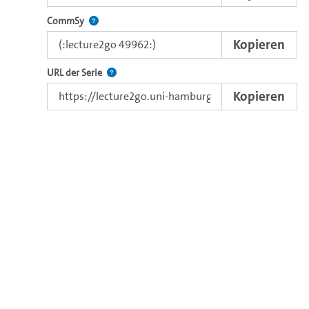
Nutzen Sie diesen Code, um das Video in CommSy ei
CommSy
Kopieren
Der Link zur Serie.
URL der Serie
Kopieren