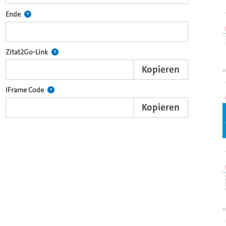
ecture2Go-Videoplayer einzubetten.
Definiert den Endpunkt für Zitat2Go. Bitte in das Feld klicken, um
Ende
nd die komplette Serie mit dem Lecture2Go-Videoplayer einzubetten.
Nach der Auswahl eines Start- und Endpunktes verweist d
Zitat2Go-Link
Kopieren
xterne Web-Applikationen.
Nutzen Sie diesen Code, um den Auschnitt des Videos mit
IFrame Code
Kopieren
browsereigenen Video-Player einzubetten (HTML5).
Videos.
ein Video in den OpenOlat Video-Baustein einzubetten.