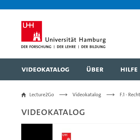
Zur Metanavigation
Zur Hauptnavigation
Zur Suche
Zum Inhalt
Zum Seitenfuss
Videokatalog
Über
Hilfe
§§ 5-7 Der Verwaltung
Lecture2Go
Videokatalog
F.1 - Rec
Videokatalog