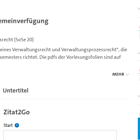
lgemeinverfügung
recht (SoSe 20)
meines Verwaltungsrecht und Verwaltungsprozessrecht", die
semesters richtet. Die pdfs der Vorlesungsfolien sind auf
Mehr
Untertitel
Zitat2Go
Definiert den Startpunkt für Zitat2Go. Bitte in das Feld klicken, u
Start