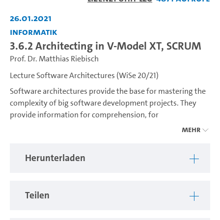
abspiel
26.01.2021
Informatik
3.6.2 Architecting in V-Model XT, SCRUM
Prof. Dr. Matthias Riebisch
Lecture Software Architectures (WiSe 20/21)
Software architectures provide the base for mastering the
complexity of big software development projects. They
provide information for comprehension, for
communication between stakeholders of the development
Mehr
process and for a conservation of knowledge. Furthermore
they enable risk reduction by an early assessment of
Herunterladen
models and provide the base for work division and project
management. The course covers all aspects of software
architecture development and evolution, such as:
Teilen
Goals and role or software architecture
Architecture analysis: quality goals and architecture-