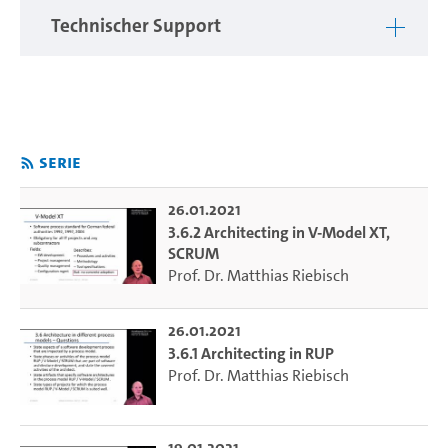
specific requirements
Technischer Support
Architecture design and decision-making
Architectural patterns, styles and tactics
Architectural models and views
Assessment of architectures
Architectural design and management within software
Serie
development processes
Architecture Reengineering and Evolution
Emerging approaches
26.01.2021
3.6.2 Architecting in V-Model XT,
SCRUM
Prof. Dr. Matthias Riebisch
26.01.2021
3.6.1 Architecting in RUP
Prof. Dr. Matthias Riebisch
19.01.2021