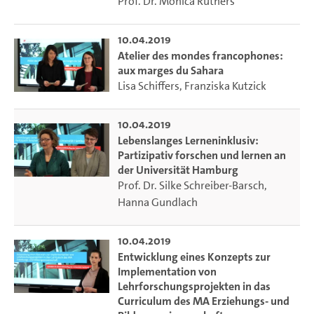
Prof. Dr. Monica Rüthers
komplex angesehenen Software aus. Die Materialien eigen
sich auch zur Nutzung in Präsenzveranstaltungen als
10.04.2019
Blended Learning- oder Flipped-Classroom-Elemente. Es
Atelier des mondes francophones:
handelt sich dabei um RLab-Kurse und Digitale Skripte. Für
aux marges du Sahara
Lehrende steht ein Digitales Skript als Didaktische
Lisa Schiffers
,
Franziska Kutzick
Handreichung zur Verfügung, in dem auch Hinweise zum
Selbstlernen enthalten sind.
10.04.2019
Lebenslanges Lerneninklusiv:
Partizipativ forschen und lernen an
der Universität Hamburg
Mehr Informationen erhalten Sie unter:
Prof. Dr. Silke Schreiber-Barsch
,
https://www.universitaetskolleg.uni-hamburg.de/ueber-
Hanna Gundlach
uns/projektbereiche/lehrlabor.html
sowie auf dem
Projektblog
https://rlab.blogs.uni-hamburg.de
10.04.2019
Entwicklung eines Konzepts zur
Implementation von
Lehrforschungsprojekten in das
Curriculum des MA Erziehungs- und