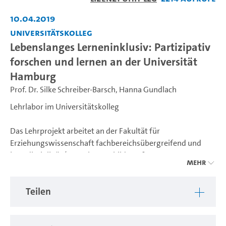
abspiel
10.04.2019
Universitätskolleg
Lebenslanges Lerneninklusiv: Partizipativ
forschen und lernen an der Universität
Hamburg
Prof. Dr. Silke Schreiber-Barsch
,
Hanna Gundlach
Lehrlabor im Universitätskolleg
Das Lehrprojekt arbeitet an der Fakultät für
Erziehungswissenschaft fachbereichsübergreifend und
interdisziplinär (Erwachsenenbildung &
Mehr
Behindertenpädagogik). Es zielt auf die Leerstelle einer
forschungsorientierten Lehre von und durch Inklusion, d.h.
Teilen
einer hochschuldidaktischen Ermöglichung inklusiver Lern-
und Bildungsprozesse und handlungsorientierter
Kompetenzentwicklung, gemeinsam von Studierenden und