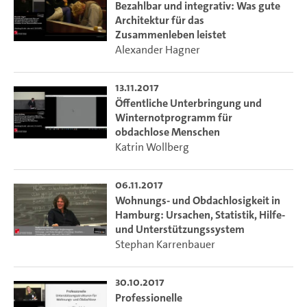
Statistik, Hilfe- und Unterstützungssystem
Bezahlbar und integrativ: Was gute
Architektur für das
Armutsbekämpfung als Auftrag der Kommunalpolitik
Zusammenleben leistet
Unterstützungsstrukturen für Wohnungs- und Obdachlose
Alexander Hagner
zwischen Professionalität und Ehrenamt
Öffentliche Unterbringung von Obdachlosen und
Winternotprogramm
13.11.2017
Bezahlbar und integrativ: Was gute Architektur für das
Öffentliche Unterbringung und
Winternotprogramm für
Zusammenleben leistet
obdachlose Menschen
Armut und Gesundheit: Medizinische Hilfe für Obdachlose
Katrin Wollberg
Lebenslagen obdachloser Frauen
Lebenslagen von Straßenkindern und jungen Obdachlosen
06.11.2017
Arbeitsmigration – Armutsmigration? Obdachlose aus
Wohnungs- und Obdachlosigkeit in
Osteuropa
Hamburg: Ursachen, Statistik, Hilfe-
und Unterstützungssystem
Stephan Karrenbauer
30.10.2017
Professionelle