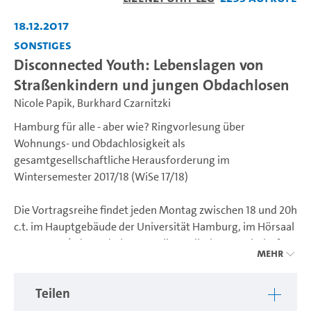
abspiel
18.12.2017
Sonstiges
Disconnected Youth: Lebenslagen von
Straßenkindern und jungen Obdachlosen
Nicole Papik
,
Burkhard Czarnitzki
Hamburg für alle - aber wie? Ringvorlesung über
Wohnungs- und Obdachlosigkeit als
gesamtgesellschaftliche Herausforderung im
Wintersemester 2017/18 (WiSe 17/18)
Die Vortragsreihe findet jeden Montag zwischen 18 und 20h
c.t. im Hauptgebäude der Universität Hamburg, im Hörsaal
ESA K statt (Edmund-Siemers-Allee 1, direkt am Bahnhof
Mehr
Hamburg-Dammtor).
Für weitere Informationen und kurzfristige Änderungen,
Teilen
besuchen Sie bitte das Blog der Veranstaltung, unter: