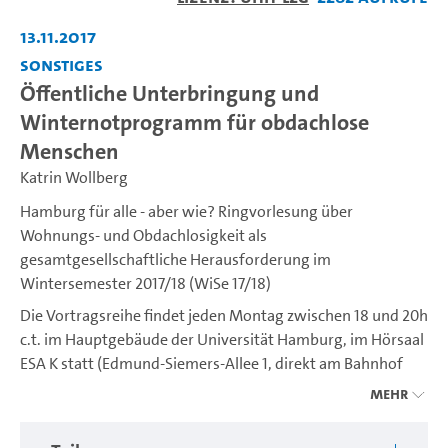
abspiel
13.11.2017
Sonstiges
Öffentliche Unterbringung und
Winternotprogramm für obdachlose
Menschen
Katrin Wollberg
Hamburg für alle - aber wie? Ringvorlesung über
Wohnungs- und Obdachlosigkeit als
gesamtgesellschaftliche Herausforderung im
Wintersemester 2017/18 (WiSe 17/18)
Die Vortragsreihe findet jeden Montag zwischen 18 und 20h
c.t. im Hauptgebäude der Universität Hamburg, im Hörsaal
ESA K statt (Edmund-Siemers-Allee 1, direkt am Bahnhof
Hamburg-Dammtor).
Mehr
Für weitere Informationen und kurzfristige Änderungen,