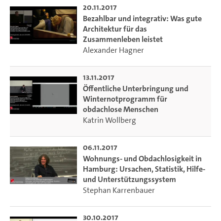
20.11.2017
Statistik, Hilfe- und Unterstützungssystem
Bezahlbar und integrativ: Was gute
Armutsbekämpfung als Auftrag der Kommunalpolitik
Architektur für das
Unterstützungsstrukturen für Wohnungs- und Obdachlose
Zusammenleben leistet
zwischen Professionalität und Ehrenamt
Alexander Hagner
Öffentliche Unterbringung von Obdachlosen und
Winternotprogramm
13.11.2017
Bezahlbar und integrativ: Was gute Architektur für das
Öffentliche Unterbringung und
Zusammenleben leistet
Winternotprogramm für
Armut und Gesundheit: Medizinische Hilfe für Obdachlose
obdachlose Menschen
Lebenslagen obdachloser Frauen
Katrin Wollberg
Lebenslagen von Straßenkindern und jungen Obdachlosen
Arbeitsmigration – Armutsmigration? Obdachlose aus
06.11.2017
Osteuropa
Wohnungs- und Obdachlosigkeit in
Hamburg: Ursachen, Statistik, Hilfe-
und Unterstützungssystem
Stephan Karrenbauer
30.10.2017