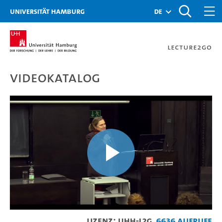
Zur Metanavigation
Zur Hauptnavigation
Zur Suche
Zum Inhalt
Zum Seitenfuss
Universität Hamburg
de
Lecture2Go
Videokatalog
Mainstream - Innenkonfor
Video
Lizenz: UHH-L2G
6636 Aufrufe