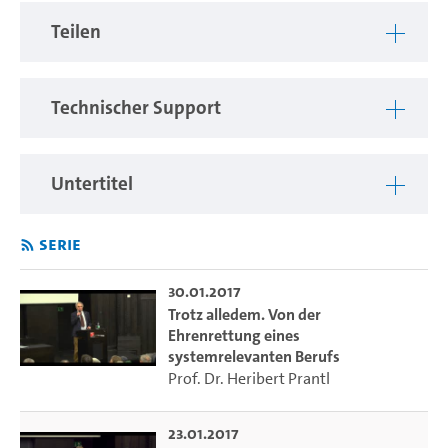
stehen in Verdacht, heikle Informationen, z.B. über
Moslems und Flüchtlinge, zu unterschlagen. Den
Teilen
Journalisten wird unterstellt, willfährige Sprachrohre der
Regierenden zu sein. Manipulation und politische
Kampagne sind weitere Reizworte.
Technischer Support
Solche Urteile treffen insbesondere den öffentlich-
rechtlichen Rundfunk, aber auch die privatwirtschaftliche
Untertitel
Presse. Der "Lügenpresse"-Diskurs wird vor allem im Netz
geführt, er findet sich in Blogs und als affektgesteuerter
Leserkommentar unter missliebigen Artikeln. Medienkritik
Serie
hat sich zu einem politischen Breitensport entwickelt – was
aber nicht bedeutet, dass es sportlich zuginge: Journalisten
30.01.2017
werden teils rabiat beschimpft und häufig sogar bedroht.
Trotz alledem. Von der
Die Metapher von der Lügenpresse jedenfalls irritiert und
Ehrenrettung eines
provoziert, fordert heraus zu Klarstellungen über das
systemrelevanten Berufs
Prof. Dr. Heribert Prantl
Mediensystem und den Journalismus ebenso wie zu
Reflexionen über die gesellschaftlichen Hintergründe
solcher Radikalisierungen in Richtung eines dissozialen
23.01.2017