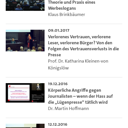
Aufgezeichnet von TIDE. Aufzeichnung koordiniert
Theorie und Praxis eines
eLearning-Büro der Fakultät für Wirtschafts- und
Werbeslogans
Klaus Brinkbäumer
Sozialwissenschaften
.
09.01.2017
---
Verlorenes Vertrauen, verlorene
Leser, verlorene Bürger? Von den
Kritische Perspektiven aus Wissenschaft und Praxis – aus
Folgen des Vertrauensverlusts in die
der Reihe "Augstein Lectures"
Presse
Prof. Dr. Katharina Kleinen-von
Der Kampfbegriff "Lügenpresse" markiert seit einigen
Königslöw
Jahren das Extrem eines Vertrauensverlusts, dem der
Journalismus in Deutschland schleichend schon länger
unterliegt. Den Medien wird von vielen nicht mehr
19.12.2016
zugetraut, die Bürger wahrheitsgetreu zu informieren. Sie
Körperliche Angriffe gegen
Journalisten – wenn der Hass auf
stehen in Verdacht, heikle Informationen, z.B. über
die „Lügenpresse“ tätlich wird
Moslems und Flüchtlinge, zu unterschlagen. Den
Dr. Martin Hoffmann
Journalisten wird unterstellt, willfährige Sprachrohre der
Regierenden zu sein. Manipulation und politische
12.12.2016
Kampagne sind weitere Reizworte.