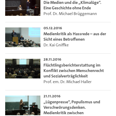
Die Medien und die „Klimalüge“.
Solche Urteile treffen insbesondere den öffentlich-
Eine Geschichte ohne Ende
rechtlichen Rundfunk, aber auch die privatwirtschaftliche
Prof. Dr. Michael Brüggemann
Presse. Der "Lügenpresse"-Diskurs wird vor allem im Netz
geführt, er findet sich in Blogs und als affektgesteuerter
05.12.2016
Leserkommentar unter missliebigen Artikeln. Medienkritik
Medienkritik als Hassrede – aus der
hat sich zu einem politischen Breitensport entwickelt – was
Sicht eines Betroffenen
aber nicht bedeutet, dass es sportlich zuginge: Journalisten
Dr. Kai Gniffke
werden teils rabiat beschimpft und häufig sogar bedroht.
Die Metapher von der Lügenpresse jedenfalls irritiert und
28.11.2016
provoziert, fordert heraus zu Klarstellungen über das
Flüchtlingsberichterstattung im
Mediensystem und den Journalismus ebenso wie zu
Konflikt zwischen Menschenrecht
Reflexionen über die gesellschaftlichen Hintergründe
und Sozialverträglichkeit
solcher Radikalisierungen in Richtung eines dissozialen
Prof. em. Dr. Michael Haller
Diskurses und einer "incivility".
21.11.2016
In dieser Ringvorlesung, Auftakt zur neuen Reihe „Augstein
„Lügenpresse“, Populismus und
Lectures“, wollen die Veranstalter den Ursachen für die
Verschwörungsdenken.
radikale Glaubwürdigkeitskrise, in der der Journalismus
Medienkritik zwischen