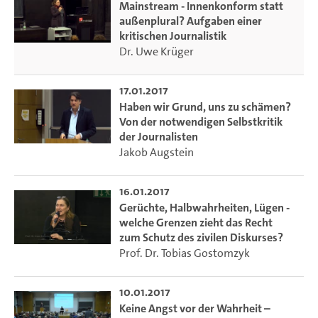
Diskurses und einer "incivility".
Mainstream - Innenkonform statt
außenplural? Aufgaben einer
In dieser Ringvorlesung, Auftakt zur neuen Reihe „Augstein
kritischen Journalistik
Lectures“, wollen die Veranstalter den Ursachen für die
Dr. Uwe Krüger
radikale Glaubwürdigkeitskrise, in der der Journalismus
steckt, nachforschen und möglichst auch Antworten
17.01.2017
geben, was dagegen getan werden könnte – um die
Haben wir Grund, uns zu schämen?
Akzeptanz von Journalismus als Institution
Von der notwendigen Selbstkritik
gesellschaftlicher Selbstreflexion, als Frühwarnsystem, als
der Journalisten
kritische Instanz in einer freien Gesellschaft zu retten.
Jakob Augstein
Die Vortragenden sind namhafte Journalistinnen und
16.01.2017
Journalisten sowie Wissenschaftlerinnen und
Gerüchte, Halbwahrheiten, Lügen -
Wissenschaftler aus der Kommunikationswissenschaft und
welche Grenzen zieht das Recht
anderen sozial- und geisteswissenschaftlichen Fächern.
zum Schutz des zivilen Diskurses?
Prof. Dr. Tobias Gostomzyk
Die Vorlesungsreihe wird gefördert vom Förderverein des
Kontaktstudiums.
10.01.2017
Alle Termine finden Sie
hier
.
Keine Angst vor der Wahrheit –