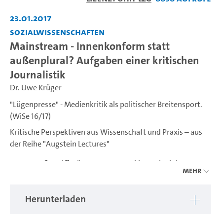
abspiel
23.01.2017
Sozialwissenschaften
Mainstream - Innenkonform statt
außenplural? Aufgaben einer kritischen
Journalistik
Dr. Uwe Krüger
"Lügenpresse" - Medienkritik als politischer Breitensport.
(WiSe 16/17)
Kritische Perspektiven aus Wissenschaft und Praxis – aus
der Reihe "Augstein Lectures"
Der Kampfbegriff "Lügenpresse" markiert seit einigen
Mehr
Jahren das Extrem eines Vertrauensverlusts, dem der
Journalismus in Deutschland schleichend schon länger
Herunterladen
unterliegt. Den Medien wird von vielen nicht mehr
zugetraut, die Bürger wahrheitsgetreu zu informieren. Sie