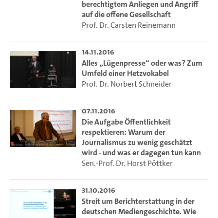
steckt, nachforschen und möglichst auch Antworten
berechtigtem Anliegen und Angriff
geben, was dagegen getan werden könnte – um die
auf die offene Gesellschaft
Akzeptanz von Journalismus als Institution
Prof. Dr. Carsten Reinemann
gesellschaftlicher Selbstreflexion, als Frühwarnsystem, als
kritische Instanz in einer freien Gesellschaft zu retten.
14.11.2016
Alles „Lügenpresse“ oder was? Zum
Die Vortragenden sind namhafte Journalistinnen und
Umfeld einer Hetzvokabel
Journalisten sowie Wissenschaftlerinnen und
Prof. Dr. Norbert Schneider
Wissenschaftler aus der Kommunikationswissenschaft und
anderen sozial- und geisteswissenschaftlichen Fächern.
07.11.2016
Die Aufgabe Öffentlichkeit
Die Vorlesungsreihe wird gefördert vom Förderverein des
respektieren: Warum der
Kontaktstudiums.
Journalismus zu wenig geschätzt
wird - und was er dagegen tun kann
Videoproduktion:
eLearning-Büro der Fakultät für
Sen.-Prof. Dr. Horst Pöttker
Wirtschafts- und Sozialwissenschaften
31.10.2016
Streit um Berichterstattung in der
deutschen Mediengeschichte. Wie