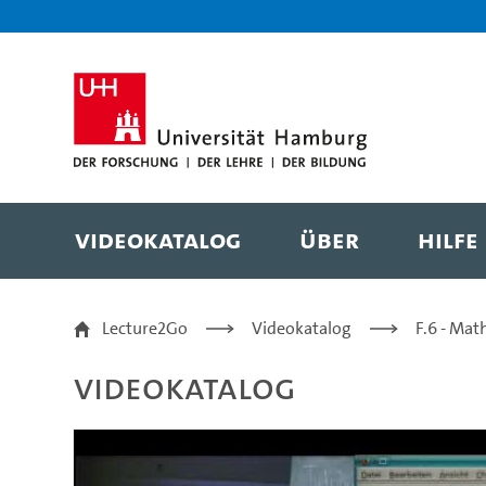
Zur Metanavigation
Zur Hauptnavigation
Zur Suche
Zum Inhalt
Zum Seitenfuss
Videokatalog
Über
Hilfe
23 - Stack - Dr. Andre
Lecture2Go
Videokatalog
F.6 - Mat
Videokatalog