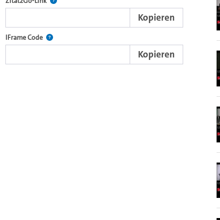
nd die komplette Serie mit dem Lecture2Go-Videoplayer einzubetten.
Nach der Auswahl eines Start- und Endpunktes verweist d
Zitat2Go-Link
Kopieren
xterne Web-Applikationen.
Nutzen Sie diesen Code, um den Auschnitt des Videos mit
IFrame Code
Kopieren
browsereigenen Video-Player einzubetten (HTML5).
Videos.
ein Video in den OpenOlat Video-Baustein einzubetten.
nzubetten.