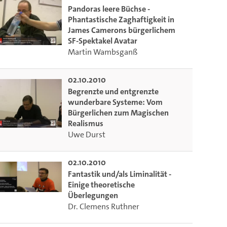
Pandoras leere Büchse -
Phantastische Zaghaftigkeit in
James Camerons bürgerlichem
SF-Spektakel Avatar
Martin Wambsganß
02.10.2010
Begrenzte und entgrenzte
wunderbare Systeme: Vom
Bürgerlichen zum Magischen
Realismus
Uwe Durst
02.10.2010
Fantastik und/als Liminalität -
m die aktuelle Zeit auszuwählen.
Einige theoretische
Überlegungen
Dr. Clemens Ruthner
 die aktuelle Zeit auszuwählen.