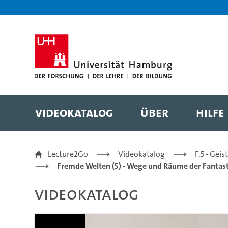
Zur Metanavigation
Zur Hauptnavigation
Zur Suche
Zum Inhalt
Zum Seitenfuss
Videokatalog
Über
Hilfe
Begrenzte und entgre
Lecture2Go
Videokatalog
F.5 - Gei
Fremde Welten (5) - Wege und Räume der Fantasti
Videokatalog