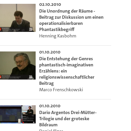
02.10.2010
Die Unordnung der Räume -
ieser Link auf den Ausschnitt des Videos.
Beitrag zur Diskussion um einen
operationalisierbaren
Phantastikbegriff
Henning Kasbohm
 dem Lecture2Go-Videoplayer einzubetten.
01.10.2010
Die Entstehung der Genres
phantastisch-imaginativen
Erzählens: ein
religionswissenschaftlicher
Beitrag
Marco Frenschkowski
01.10.2010
Dario Argentos Drei-Mütter-
Trilogie und der groteske
Bildraum