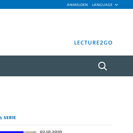
Anmelden
Language
Lecture2Go
Vom Bürgerlichen zum Mag
Serie
02.10.2010