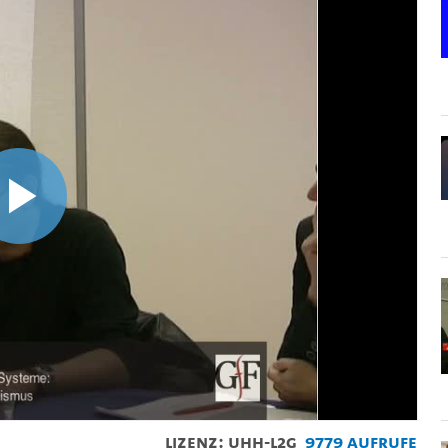
Video
abspielen
Lizenz: UHH-L2G
9779 Aufrufe