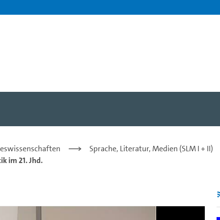
nzte wunderbare Systeme: 
steswissenschaften
Sprache, Literatur, Medien (SLM I + II)
k im 21. Jhd.