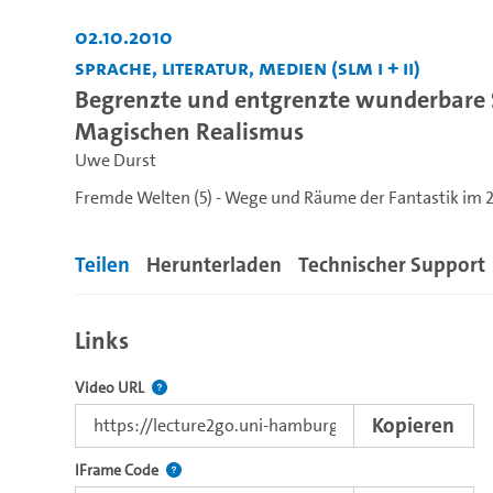
02.10.2010
Sprache, Literatur, Medien (SLM I + II)
Begrenzte und entgrenzte wunderbare
Magischen Realismus
Uwe Durst
Fremde Welten (5) - Wege und Räume der Fantastik im 21
Teilen
Herunterladen
Technischer Support
Links
Der Link zu diesem Video
Video URL
Kopieren
Nutzen Sie diesen Code, um das Video mit dem L
IFrame Code