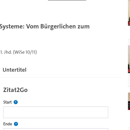
 Systeme: Vom Bürgerlichen zum
. Jhd. (WiSe 10/11)
Untertitel
Zitat2Go
Definiert den Startpunkt für Zitat2Go. Bitte in das Feld klicken, u
Start
ecture2Go-Videoplayer einzubetten.
Definiert den Endpunkt für Zitat2Go. Bitte in das Feld klicken, um
Ende