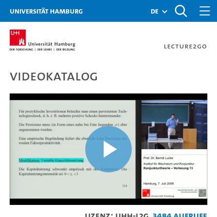
Zur Metanavigation
Zur Hauptnavigation
Zur Suche
Zum Inhalt
Zum Seitenfuss
Universität Hamburg
de
Lecture2Go
Videokatalog
(13) Konjunkturtheorie -
Video
Lizenz: UHH-L2G
3484 Aufrufe