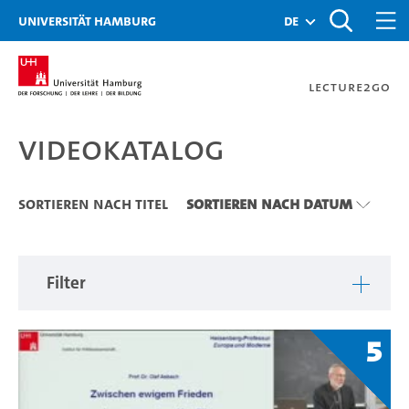
Zu den Filtern
Zur Metanavigation
Zur Hauptnavigation
Zur Suche
Zum Inhalt
Zum Seitenfuss
Universität Hamburg
de
Lecture2Go
Videokatalog
Videokatalog
Sortieren nach Titel
Sortieren nach Datum
Filter
5