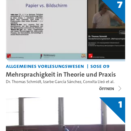
7
Allgemeines Vorlesungswesen
SoSe 09
Mehrsprachigkeit in Theorie und Praxis
Dr. Thomas Schmidt
,
Izarbe García Sánchez
,
Conxita Lleó
et al.
Öffnen
1