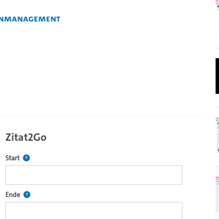
tenmanagement
Zitat2Go
Definiert den Startpunkt für Zitat2Go. Bitte in das Feld klicken, u
Start
ecture2Go-Videoplayer einzubetten.
Definiert den Endpunkt für Zitat2Go. Bitte in das Feld klicken, um
Ende