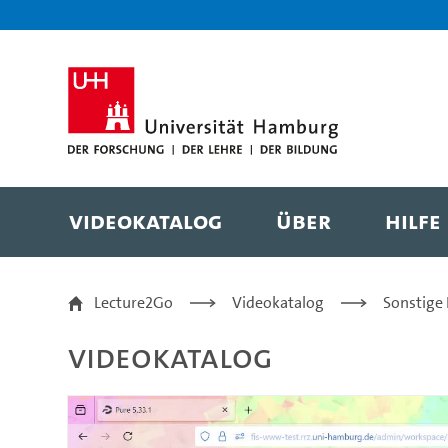
Zur Metanavigation
Zur Hauptnavigation
Zur Suche
Zum Inhalt
Zum Seitenfuss
Videokatalog
Über
Hilfe
Add or Remove a Truste
Lecture2Go
Videokatalog
Sonstige
Videokatalog