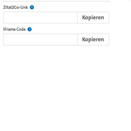
nd die komplette Serie mit dem Lecture2Go-Videoplayer einzubetten.
Nach der Auswahl eines Start- und Endpunktes verweist d
Zitat2Go-Link
Kopieren
xterne Web-Applikationen.
Nutzen Sie diesen Code, um den Auschnitt des Videos mit
IFrame Code
Kopieren
ein Video in den OpenOlat Video-Baustein einzubetten.
nzubetten.