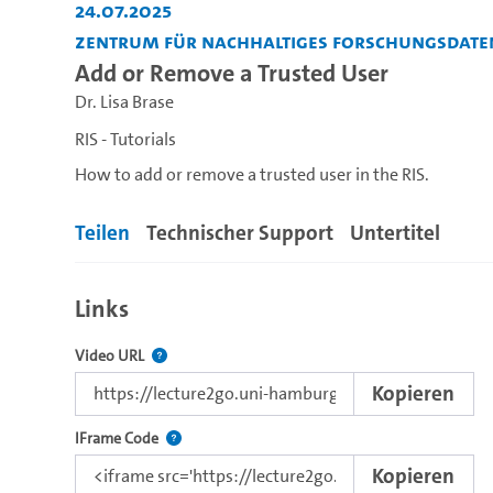
24.07.2025
Zentrum für nachhaltiges Forschungsda
Add or Remove a Trusted User
Dr. Lisa Brase
RIS - Tutorials
How to add or remove a trusted user in the RIS.
Teilen
Technischer Support
Untertitel
Links
Der Link zu diesem Video.
Video URL
Kopieren
Nutzen Sie diesen Code, um das Video mit dem L
IFrame Code
Kopieren