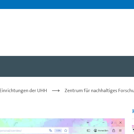
d User - Dr. Lisa Brase - 
 Einrichtungen der UHH
Zentrum für nachhaltiges Fors