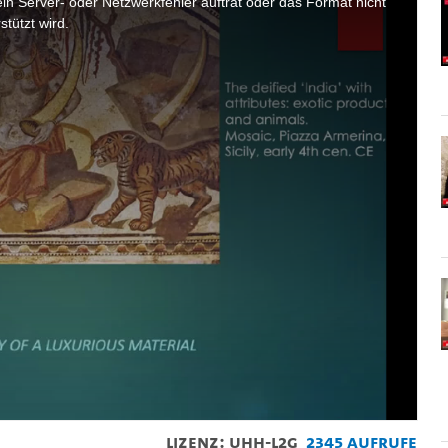
n Server- oder Netzwerkfehler auftrat oder das Format nicht
stützt wird.
Lizenz: UHH-L2G
2345 Aufrufe