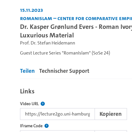
15.11.2023
RomanIslam – Center for Comparative Empir
Dr. Kasper Grønlund Evers - Roman Ivory
Luxurious Material
Prof. Dr. Stefan Heidemann
Guest Lecture Series "RomanIslam" (SoSe 24)
Teilen
Technischer Support
Links
Der Link zu diesem Video.
Video URL
Kopieren
Nutzen Sie diesen Code, um das Video mit dem L
IFrame Code