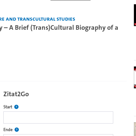
e and Transcultural Studies
 – A Brief (Trans)Cultural Biography of a
Zitat2Go
Definiert den Startpunkt für Zitat2Go. Bitte in das Feld klicken, u
Start
ecture2Go-Videoplayer einzubetten.
Definiert den Endpunkt für Zitat2Go. Bitte in das Feld klicken, um
Ende