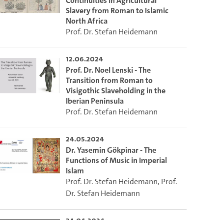
Continuities in Agricultural
Slavery from Roman to Islamic
North Africa
ieser Link auf den Ausschnitt des Videos.
Prof. Dr. Stefan Heidemann
12.06.2024
 dem Lecture2Go-Videoplayer einzubetten.
Prof. Dr. Noel Lenski - The
Transition from Roman to
Visigothic Slaveholding in the
Iberian Peninsula
Prof. Dr. Stefan Heidemann
24.05.2024
Dr. Yasemin Gökpinar - The
Functions of Music in Imperial
Islam
Prof. Dr. Stefan Heidemann
,
Prof.
Dr. Stefan Heidemann