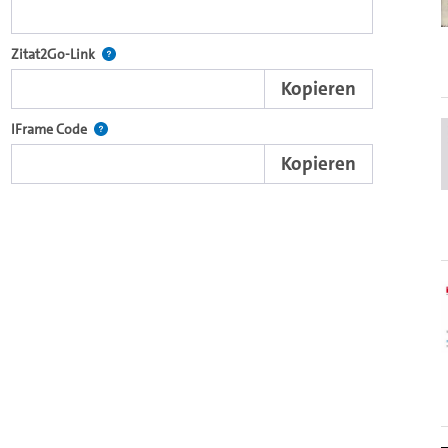
nd die komplette Serie mit dem Lecture2Go-Videoplayer einzubetten.
Nach der Auswahl eines Start- und Endpunktes verweist d
Zitat2Go-Link
Kopieren
xterne Web-Applikationen.
Nutzen Sie diesen Code, um den Auschnitt des Videos mit
IFrame Code
Kopieren
ein Video in den OpenOlat Video-Baustein einzubetten.
nzubetten.