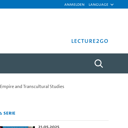
Anmelden
Language
Lecture2Go
ef (Trans)Cultural Biograp
Empire and Transcultural Studies
Serie
21.05.2025