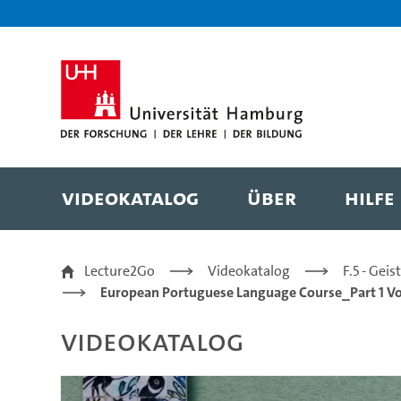
Zur Metanavigation
Zur Hauptnavigation
Zur Suche
Zum Inhalt
Zum Seitenfuss
Videokatalog
Über
Hilfe
1/28 | greeting, intr
Lecture2Go
Videokatalog
F.5 - Gei
European Portuguese Language Course_Part 1 V
Videokatalog