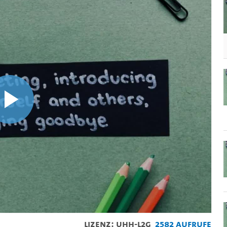
Video
abspielen
Lizenz: UHH-L2G
2582 Aufrufe