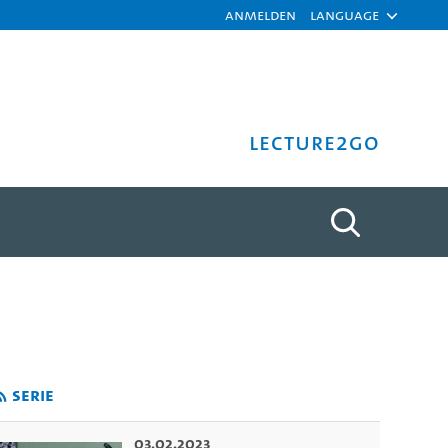
Anmelden
Language
Lecture2Go
s, saying goodbye - CLP/IC
Serie
03.02.2023