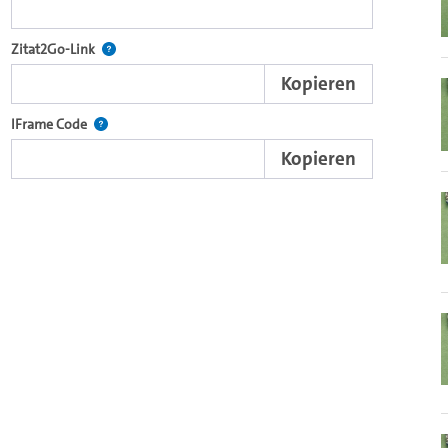
nd die komplette Serie mit dem Lecture2Go-Videoplayer einzubetten.
Nach der Auswahl eines Start- und Endpunktes verweist d
Zitat2Go-Link
Kopieren
xterne Web-Applikationen.
Nutzen Sie diesen Code, um den Auschnitt des Videos mit
IFrame Code
Kopieren
ein Video in den OpenOlat Video-Baustein einzubetten.
nzubetten.