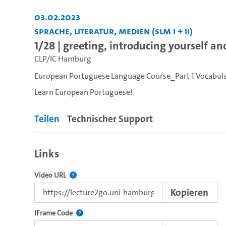
03.02.2023
Sprache, Literatur, Medien (SLM I + II)
1/28 | greeting, introducing yourself a
CLP/IC Hamburg
European Portuguese Language Course_Part 1 Vocabul
Learn European Portuguese!
Teilen
Technischer Support
Links
Der Link zu diesem Video.
Video URL
Kopieren
Nutzen Sie diesen Code, um das Video mit dem L
IFrame Code