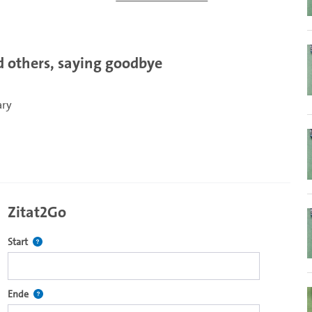
nd others, saying goodbye
ary
Zitat2Go
Definiert den Startpunkt für Zitat2Go. Bitte in das Feld klicken, u
Start
ecture2Go-Videoplayer einzubetten.
Definiert den Endpunkt für Zitat2Go. Bitte in das Feld klicken, um
Ende